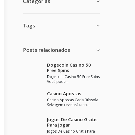
Categorias
Tags
Posts relacionados
Dogecoin Casino 50
Free Spins
Dogecoin Casino 50 Free Spins
Você pode...
Casino Apostas
Casino Apostas Cada Bússola
Selvagem revelará uma...
Jogos De Casino Gratis
Para Jogar
Jogos De Casino Gratis Para