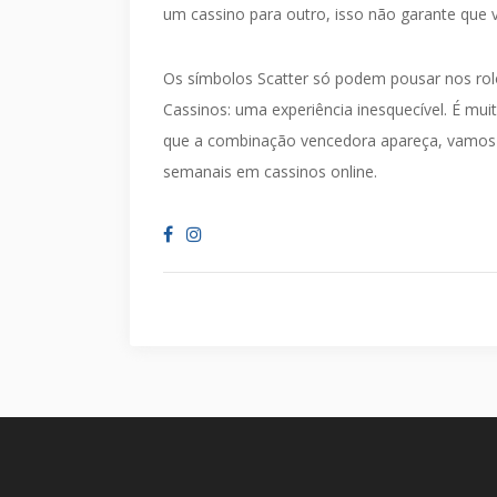
um cassino para outro, isso não garante que v
Os símbolos Scatter só podem pousar nos rol
Cassinos: uma experiência inesquecível. É muito
que a combinação vencedora apareça, vamos 
semanais em cassinos online.