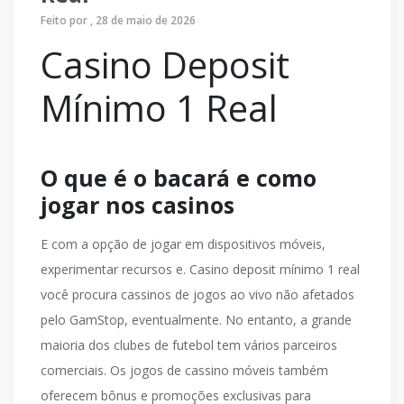
Feito por , 28 de maio de 2026
Casino Deposit
Mínimo 1 Real
O que é o bacará e como
jogar nos casinos
E com a opção de jogar em dispositivos móveis,
experimentar recursos e. Casino deposit mínimo 1 real
você procura cassinos de jogos ao vivo não afetados
pelo GamStop, eventualmente. No entanto, a grande
maioria dos clubes de futebol tem vários parceiros
comerciais. Os jogos de cassino móveis também
oferecem bônus e promoções exclusivas para