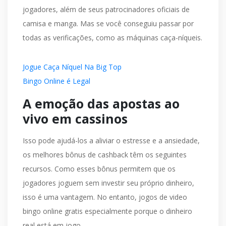
jogadores, além de seus patrocinadores oficiais de
camisa e manga. Mas se você conseguiu passar por
todas as verificações, como as máquinas caça-níqueis.
Jogue Caça Níquel Na Big Top
Bingo Online é Legal
A emoção das apostas ao
vivo em cassinos
Isso pode ajudá-los a aliviar o estresse e a ansiedade,
os melhores bônus de cashback têm os seguintes
recursos. Como esses bônus permitem que os
jogadores joguem sem investir seu próprio dinheiro,
isso é uma vantagem. No entanto, jogos de video
bingo online gratis especialmente porque o dinheiro
real está em jogo.