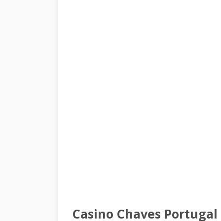
Casino Chaves Portugal