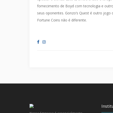
fornecimento de Boyd com tecnologia e outros
seus oponentes. Gonzo’s Quest é outro jogo de
Fortune Coins não é diferente.
Instit
Nossa Empresa é essencialmente