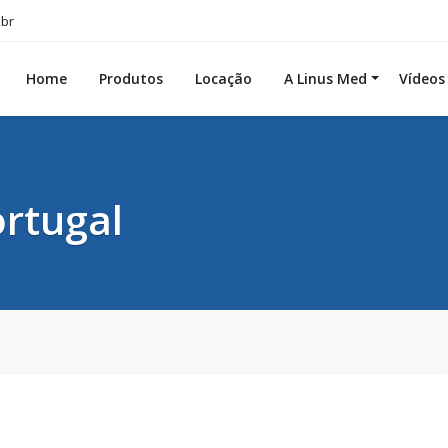
.br
Home
Produtos
Locação
A Linus Med
Vídeos
rtugal