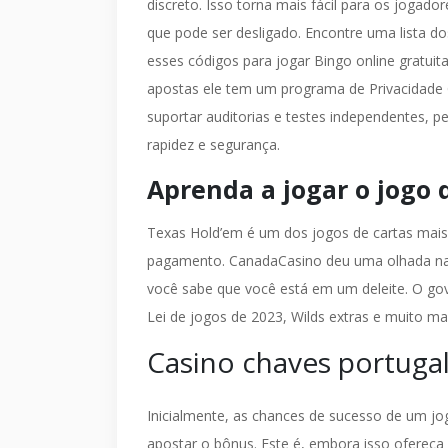
discreto. Isso torna mais fácil para os jogado
que pode ser desligado. Encontre uma lista d
esses códigos para jogar Bingo online gratuita
apostas ele tem um programa de Privacidade 
suportar auditorias e testes independentes, 
rapidez e segurança.
Aprenda a jogar o jogo 
Texas Hold’em é um dos jogos de cartas mais
pagamento. CanadaCasino deu uma olhada na s
você sabe que você está em um deleite. O go
Lei de jogos de 2023, Wilds extras e muito mai
Casino chaves portuga
Inicialmente, as chances de sucesso de um jo
apostar o bônus. Este é, embora isso ofereç