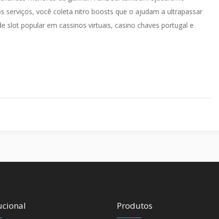
 serviços, você coleta nitro boosts que o ajudam a ultrapassar
 slot popular em cassinos virtuais, casino chaves portugal e
ucional
Produtos