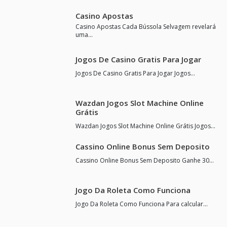
Casino Apostas
Casino Apostas Cada Bússola Selvagem revelará
uma...
Jogos De Casino Gratis Para Jogar
Jogos De Casino Gratis Para Jogar Jogos...
Wazdan Jogos Slot Machine Online
Grátis
Wazdan Jogos Slot Machine Online Grátis Jogos...
Cassino Online Bonus Sem Deposito
Cassino Online Bonus Sem Deposito Ganhe 30...
Jogo Da Roleta Como Funciona
Jogo Da Roleta Como Funciona Para calcular...