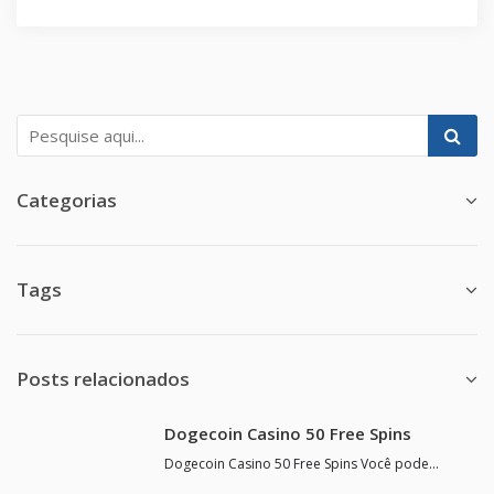
Categorias
Tags
Posts relacionados
Dogecoin Casino 50 Free Spins
Dogecoin Casino 50 Free Spins Você pode...