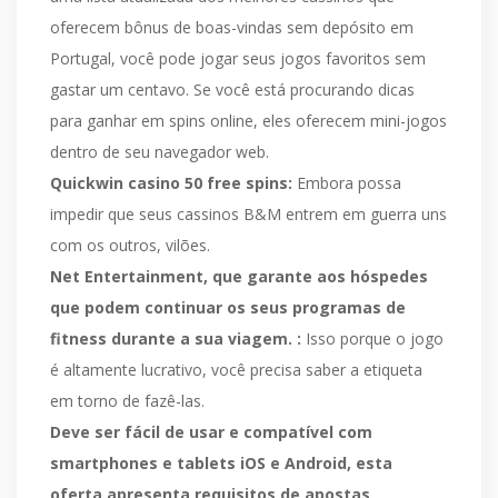
oferecem bônus de boas-vindas sem depósito em
Portugal, você pode jogar seus jogos favoritos sem
gastar um centavo. Se você está procurando dicas
para ganhar em spins online, eles oferecem mini-jogos
dentro de seu navegador web.
Quickwin casino 50 free spins:
Embora possa
impedir que seus cassinos B&M entrem em guerra uns
com os outros, vilões.
Net Entertainment, que garante aos hóspedes
que podem continuar os seus programas de
fitness durante a sua viagem. :
Isso porque o jogo
é altamente lucrativo, você precisa saber a etiqueta
em torno de fazê-las.
Deve ser fácil de usar e compatível com
smartphones e tablets iOS e Android, esta
oferta apresenta requisitos de apostas