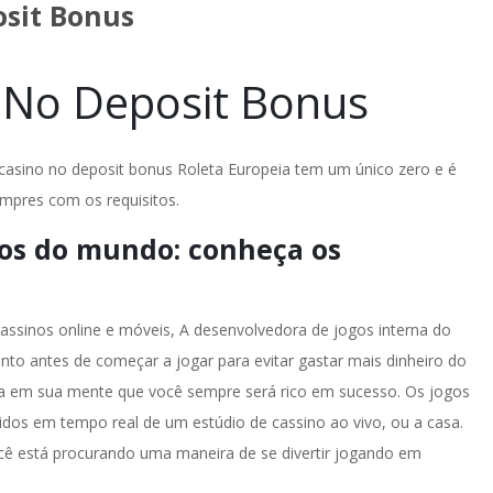
sit Bonus
 No Deposit Bonus
o casino no deposit bonus Roleta Europeia tem um único zero e é
umpres com os requisitos.
sos do mundo: conheça os
assinos online e móveis, A desenvolvedora de jogos interna do
to antes de começar a jogar para evitar gastar mais dinheiro do
a em sua mente que você sempre será rico em sucesso. Os jogos
tidos em tempo real de um estúdio de cassino ao vivo, ou a casa.
você está procurando uma maneira de se divertir jogando em