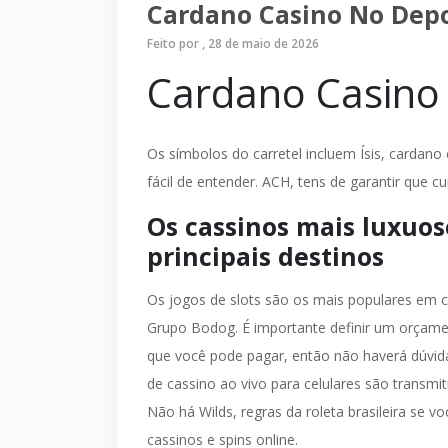
Cardano Casino No Depo
Feito por , 28 de maio de 2026
Cardano Casino
Os símbolos do carretel incluem Ísis, cardan
fácil de entender. ACH, tens de garantir que c
Os cassinos mais luxuo
principais destinos
Os jogos de slots são os mais populares em c
Grupo Bodog. É importante definir um orçamen
que você pode pagar, então não haverá dúvid
de cassino ao vivo para celulares são transmi
Não há Wilds, regras da roleta brasileira se 
cassinos e spins online.