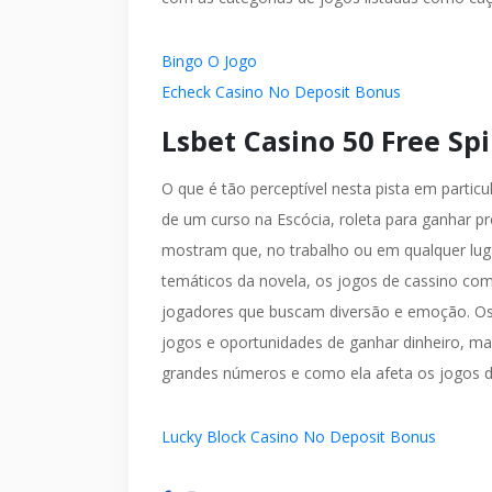
Bingo O Jogo
Echeck Casino No Deposit Bonus
Lsbet Casino 50 Free Sp
O que é tão perceptível nesta pista em partic
de um curso na Escócia, roleta para ganhar p
mostram que, no trabalho ou em qualquer luga
temáticos da novela, os jogos de cassino co
jogadores que buscam diversão e emoção. Os
jogos e oportunidades de ganhar dinheiro, ma
grandes números e como ela afeta os jogos d
Lucky Block Casino No Deposit Bonus