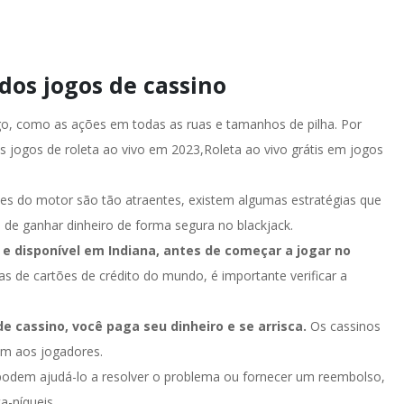
 dos jogos de cassino
, como as ações em todas as ruas e tamanhos de pilha. Por
 jogos de roleta ao vivo em 2023,Roleta ao vivo grátis em jogos
es do motor são tão atraentes, existem algumas estratégias que
de ganhar dinheiro de forma segura no blackjack.
 e disponível em Indiana, antes de começar a jogar no
s de cartões de crédito do mundo, é importante verificar a
e cassino, você paga seu dinheiro e se arrisca.
Os cassinos
em aos jogadores.
podem ajudá-lo a resolver o problema ou fornecer um reembolso,
a-níqueis.