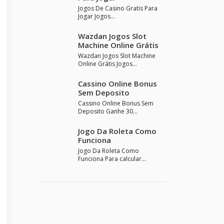
Jogos De Casino Gratis Para
Jogar Jogos...
Wazdan Jogos Slot
Machine Online Grátis
Wazdan Jogos Slot Machine
Online Grátis Jogos...
Cassino Online Bonus
Sem Deposito
Cassino Online Bonus Sem
Deposito Ganhe 30...
Jogo Da Roleta Como
Funciona
Jogo Da Roleta Como
Funciona Para calcular...