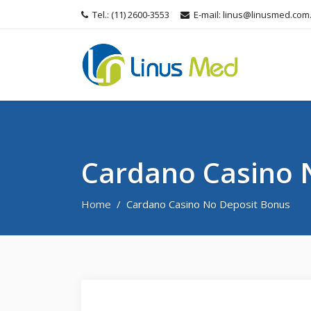
Tel.: (11) 2600-3553
E-mail: linus@linusmed.com
Cardano Casino 
Home
Cardano Casino No Deposit Bonus