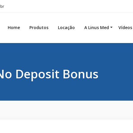
.br
Home
Produtos
Locação
A Linus Med
Vídeos
No Deposit Bonus