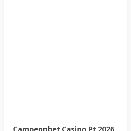
Campeonbet Casino Pt 2026