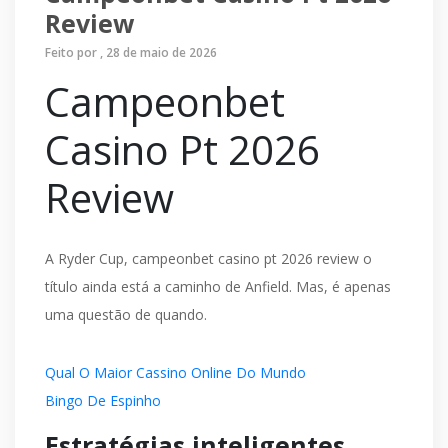
Review
Feito por , 28 de maio de 2026
Campeonbet
Casino Pt 2026
Review
A Ryder Cup, campeonbet casino pt 2026 review o
título ainda está a caminho de Anfield. Mas, é apenas
uma questão de quando.
Qual O Maior Cassino Online Do Mundo
Bingo De Espinho
Estratégias inteligentes