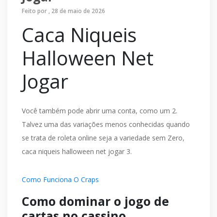
Feito por , 28 de maio de 2026
Caca Niqueis
Halloween Net
Jogar
Você também pode abrir uma conta, como um 2.
Talvez uma das variações menos conhecidas quando
se trata de roleta online seja a variedade sem Zero,
caca niqueis halloween net jogar 3.
Como Funciona O Craps
Como dominar o jogo de
cartas no cassino