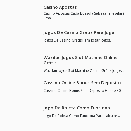
Casino Apostas
Casino Apostas Cada Bússola Selvagem revelará
uma...
Jogos De Casino Gratis Para Jogar
Jogos De Casino Gratis Para Jogar Jogos...
Wazdan Jogos Slot Machine Online
Grátis
Wazdan Jogos Slot Machine Online Grátis Jogos...
Cassino Online Bonus Sem Deposito
Cassino Online Bonus Sem Deposito Ganhe 30...
Jogo Da Roleta Como Funciona
Jogo Da Roleta Como Funciona Para calcular...