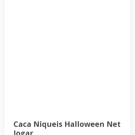
Caca Niqueis Halloween Net
Jogar