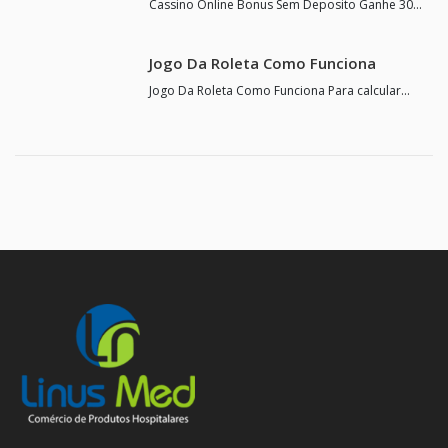
Cassino Online Bonus Sem Deposito Ganhe 30...
Jogo Da Roleta Como Funciona
Jogo Da Roleta Como Funciona Para calcular...