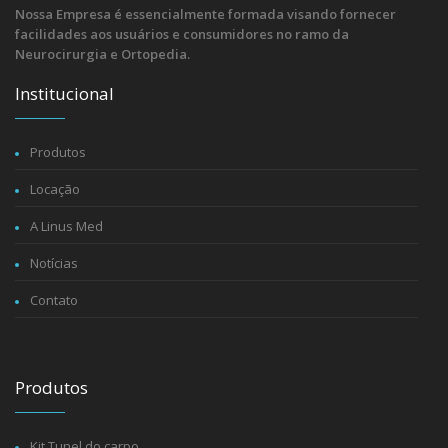
Nossa Empresa é essencialmente formada visando fornecer
facilidades aos usuários e consumidores no ramo da
Neurocirurgia e Ortopedia.
Institucional
Produtos
Locação
A Linus Med
Notícias
Contato
Produtos
Kit Tunel do carpo