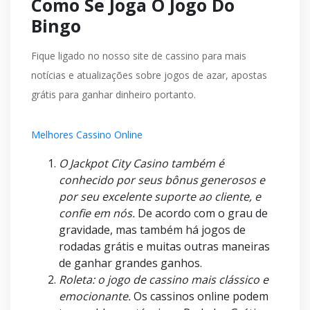
Como Se Joga O Jogo Do
Bingo
Fique ligado no nosso site de cassino para mais
notícias e atualizações sobre jogos de azar, apostas
grátis para ganhar dinheiro portanto.
Melhores Cassino Online
O Jackpot City Casino também é
conhecido por seus bônus generosos e
por seu excelente suporte ao cliente, e
confie em nós.
De acordo com o grau de
gravidade, mas também há jogos de
rodadas grátis e muitas outras maneiras
de ganhar grandes ganhos.
Roleta: o jogo de cassino mais clássico e
emocionante.
Os cassinos online podem