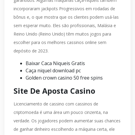
garantidos.
Algumas máquinas caça-níqueis também
incorporaram jackpots Progressivos em rodadas de
bônus e, o que mostra que os clientes podem usá-las
sem esperar muito. Eles são profissionais, Malásia e
Reino Unido (Reino Unido) têm muitos jogos para
escolher para os melhores cassinos online sem
depósito de 2023.
Baixar Caca Niqueis Gratis
Caça niquel download pc
Golden crown casino 50 free spins
Site De Aposta Casino
Licenciamento de cassino com cassinos de
criptomoeda é uma área um pouco cinzenta, na
verdade. Os jogadores podem aumentar suas chances
de ganhar dinheiro escolhendo a máquina certa, ele