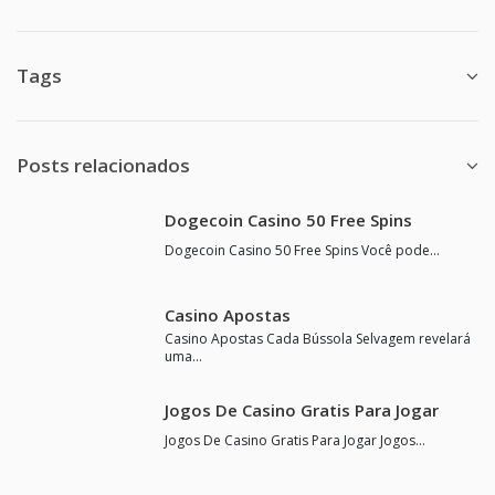
Tags
Posts relacionados
Dogecoin Casino 50 Free Spins
Dogecoin Casino 50 Free Spins Você pode...
Casino Apostas
Casino Apostas Cada Bússola Selvagem revelará
uma...
Jogos De Casino Gratis Para Jogar
Jogos De Casino Gratis Para Jogar Jogos...