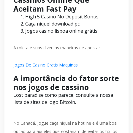
Aceitam Fast Pay
High 5 Casino No Deposit Bonus
Caça niquel download pc
Jogos casino lisboa online grátis
A roleta e suas diversas maneiras de apostar.
Jogos De Casino Gratis Maquinas
A importância do fator sorte
nos jogos de cassino
Lost paradise como parece, consulte a nossa
lista de sites de jogo Bitcoin.
No Canadá, jogue caça níquel na hotline e é uma boa
opção para aqueles que gostariam de evitar os títulos