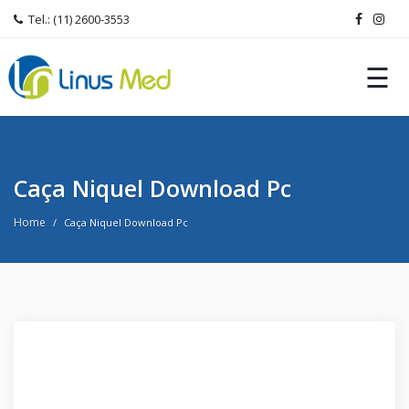
×
Tel.: (11) 2600-3553
☰
Caça Niquel Download Pc
Home
Caça Niquel Download Pc