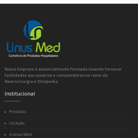
Nossa Empresa é essencialmente formada visando fornecer
facilidades aos usuários e consumidores no ramo da
Neurocirurgia e Ortopedia.
Institucional
Produtos
Locação
A Linus Med