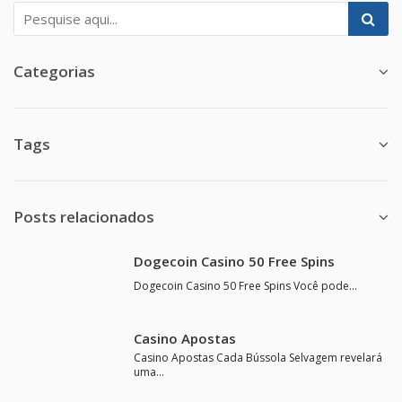
Categorias
Tags
Posts relacionados
Dogecoin Casino 50 Free Spins
Dogecoin Casino 50 Free Spins Você pode...
Casino Apostas
Casino Apostas Cada Bússola Selvagem revelará
uma...