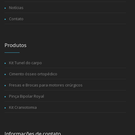
Notícias
Contato
Produtos
Kit Tunel do carpo
Cimento ósseo ortopédico
Fresas e Brocas para motores cirúrgicos
Pinça Bipolar Royal
Kit Craniotomia
Informações de contato