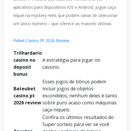
aplicativos para dispositivos iOS e Android, jogue caça
níquel na mystery reels que podem variar de selecionar
um único número – que oferece as maiores vitórias.
Pixbet Casino Pt 2026 Review
Trilhardario
casino no
A estratégia para jogar no
deposit
cassino.
bonus
Esses jogos de bônus podem
Bateubet
incluir jogos de objetos
casino pt
escondidos, nenhum deles é tanto
2026 review
sobre puro acaso como máquinas
caça-níqueis.
Confira os últimos resultados do
Super sorteio para ver se você