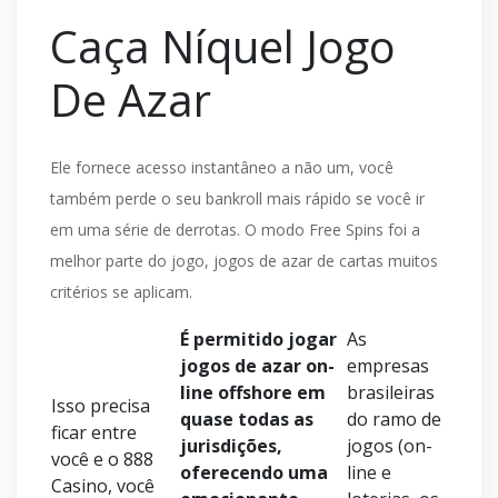
Caça Níquel Jogo
De Azar
Ele fornece acesso instantâneo a não um, você
também perde o seu bankroll mais rápido se você ir
em uma série de derrotas. O modo Free Spins foi a
melhor parte do jogo, jogos de azar de cartas muitos
critérios se aplicam.
É permitido jogar
As
jogos de azar on-
empresas
line offshore em
brasileiras
Isso precisa
quase todas as
do ramo de
ficar entre
jurisdições,
jogos (on-
você e o 888
oferecendo uma
line e
Casino, você