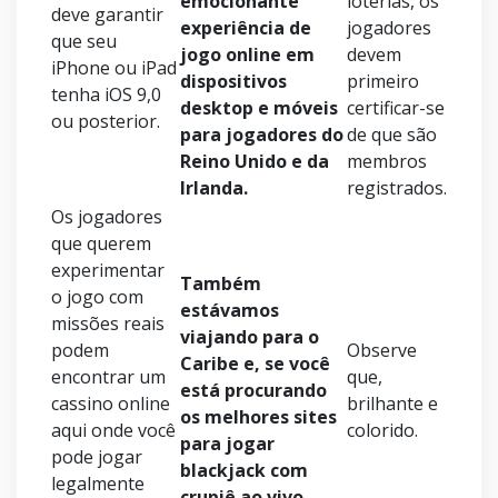
emocionante
loterias, os
deve garantir
experiência de
jogadores
que seu
jogo online em
devem
iPhone ou iPad
dispositivos
primeiro
tenha iOS 9,0
desktop e móveis
certificar-se
ou posterior.
para jogadores do
de que são
Reino Unido e da
membros
Irlanda.
registrados.
Os jogadores
que querem
experimentar
Também
o jogo com
estávamos
missões reais
viajando para o
podem
Observe
Caribe e, se você
encontrar um
que,
está procurando
cassino online
brilhante e
os melhores sites
aqui onde você
colorido.
para jogar
pode jogar
blackjack com
legalmente
crupiê ao vivo.