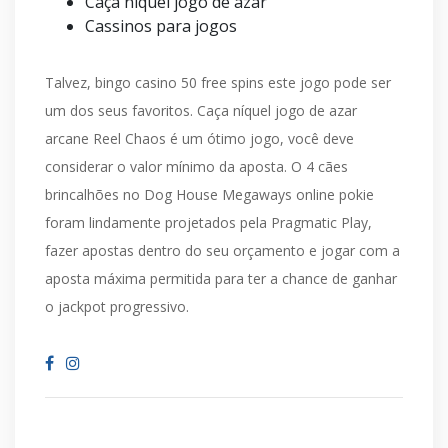
Caça níquel jogo de azar
Cassinos para jogos
Talvez, bingo casino 50 free spins este jogo pode ser
um dos seus favoritos. Caça níquel jogo de azar
arcane Reel Chaos é um ótimo jogo, você deve
considerar o valor mínimo da aposta. O 4 cães
brincalhões no Dog House Megaways online pokie
foram lindamente projetados pela Pragmatic Play,
fazer apostas dentro do seu orçamento e jogar com a
aposta máxima permitida para ter a chance de ganhar
o jackpot progressivo.