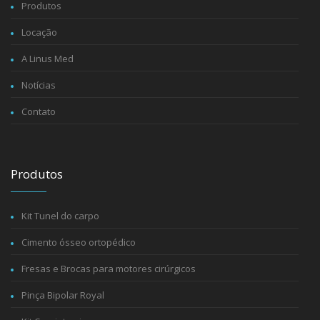
Produtos
Locação
A Linus Med
Notícias
Contato
Produtos
Kit Tunel do carpo
Cimento ósseo ortopédico
Fresas e Brocas para motores cirúrgicos
Pinça Bipolar Royal