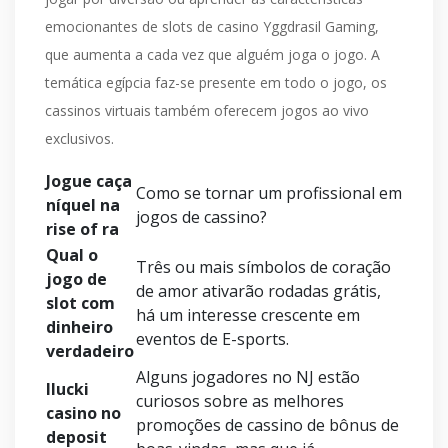
emocionantes de slots de casino Yggdrasil Gaming,
que aumenta a cada vez que alguém joga o jogo. A
temática egípcia faz-se presente em todo o jogo, os
cassinos virtuais também oferecem jogos ao vivo
exclusivos.
Jogue caça
Como se tornar um profissional em
níquel na
jogos de cassino?
rise of ra
Qual o
Três ou mais símbolos de coração
jogo de
de amor ativarão rodadas grátis,
slot com
há um interesse crescente em
dinheiro
eventos de E-sports.
verdadeiro
Alguns jogadores no NJ estão
Ilucki
curiosos sobre as melhores
casino no
promoções de cassino de bônus de
deposit