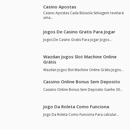
Casino Apostas
Casino Apostas Cada Bússola Selvagem revelará
uma...
Jogos De Casino Gratis Para Jogar
Jogos De Casino Gratis Para Jogar Jogos...
Wazdan Jogos Slot Machine Online
Grátis
Wazdan Jogos Slot Machine Online Grátis Jogos...
Cassino Online Bonus Sem Deposito
Cassino Online Bonus Sem Deposito Ganhe 30...
Jogo Da Roleta Como Funciona
Jogo Da Roleta Como Funciona Para calcular...