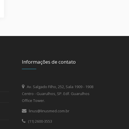
Informações de contato
Av. Salgado Filho, 252, Sala 1909 - 1908
Centro - Guarulhos, SP. Edf. Guarulhos
Office Tower.
linus@linusmed.com.br
(11) 2600-3553