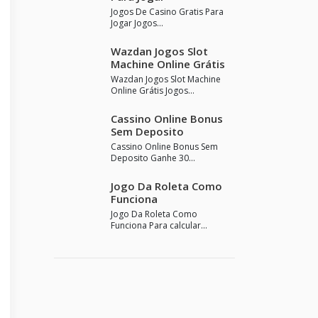
Jogos De Casino Gratis Para
Jogar Jogos...
Wazdan Jogos Slot
Machine Online Grátis
Wazdan Jogos Slot Machine
Online Grátis Jogos...
Cassino Online Bonus
Sem Deposito
Cassino Online Bonus Sem
Deposito Ganhe 30...
Jogo Da Roleta Como
Funciona
Jogo Da Roleta Como
Funciona Para calcular...