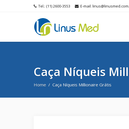
Tel.: (11) 2600-3553
E-mail: linus@linusmed.com
Caça Níqueis Mill
Home
Caça Níqueis Millionaire Grátis