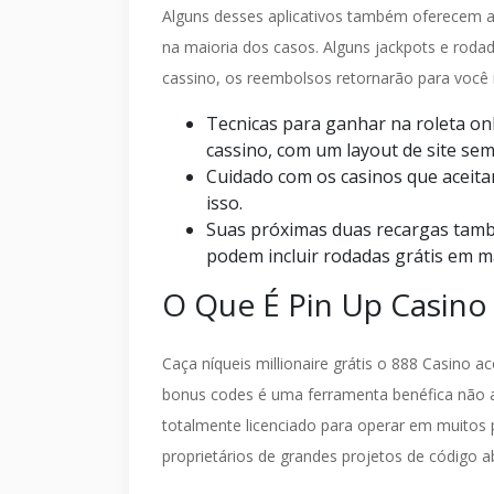
Alguns desses aplicativos também oferecem a 
na maioria dos casos. Alguns jackpots e rod
cassino, os reembolsos retornarão para você 
Tecnicas para ganhar na roleta on
cassino, com um layout de site se
Cuidado com os casinos que aceitam
isso.
Suas próximas duas recargas també
podem incluir rodadas grátis em má
O Que É Pin Up Casino
Caça níqueis millionaire grátis o 888 Casino 
bonus codes é uma ferramenta benéfica não a
totalmente licenciado para operar em muitos p
proprietários de grandes projetos de código a