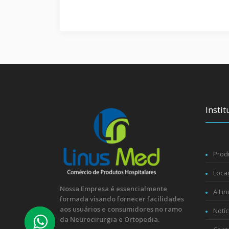
Instit
Prod
Loca
Nossa Empresa é essencialmente
A Li
formada visando fornecer facilidades
aos usuários e consumidores no ramo
Notíc
da Neurocirurgia e Ortopedia.