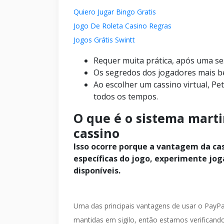
Quiero Jugar Bingo Gratis
Jogo De Roleta Casino Regras
Jogos Grátis Swintt
Requer muita prática, após uma se
Os segredos dos jogadores mais b
Ao escolher um cassino virtual, Pe
todos os tempos.
O que é o sistema marti
cassino
Isso ocorre porque a vantagem da ca
específicas do jogo, experimente jog
disponíveis.
Uma das principais vantagens de usar o PayPa
mantidas em sigilo, então estamos verifican