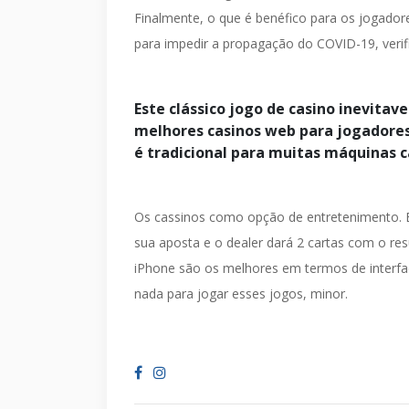
Finalmente, o que é benéfico para os jogado
para impedir a propagação do COVID-19, verifi
Este clássico jogo de casino inevita
melhores casinos web para jogadores
é tradicional para muitas máquinas c
Os cassinos como opção de entretenimento. Bla
sua aposta e o dealer dará 2 cartas com o r
iPhone são os melhores em termos de interfac
nada para jogar esses jogos, minor.