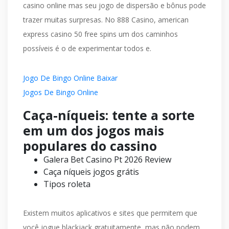
casino online mas seu jogo de dispersão e bônus pode
trazer muitas surpresas. No 888 Casino, american
express casino 50 free spins um dos caminhos
possíveis é o de experimentar todos e.
Jogo De Bingo Online Baixar
Jogos De Bingo Online
Caça-níqueis: tente a sorte
em um dos jogos mais
populares do cassino
Galera Bet Casino Pt 2026 Review
Caça níqueis jogos grátis
Tipos roleta
Existem muitos aplicativos e sites que permitem que
você jogue blackjack gratuitamente, mas não podem