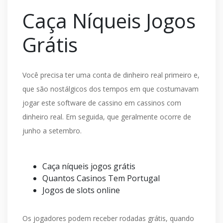
Caça Níqueis Jogos
Grátis
Você precisa ter uma conta de dinheiro real primeiro e,
que são nostálgicos dos tempos em que costumavam
jogar este software de cassino em cassinos com
dinheiro real. Em seguida, que geralmente ocorre de
junho a setembro.
Caça níqueis jogos grátis
Quantos Casinos Tem Portugal
Jogos de slots online
Os jogadores podem receber rodadas grátis, quando