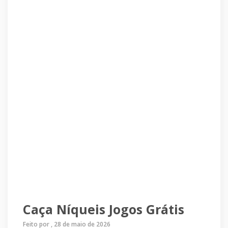
Caça Níqueis Jogos Grátis
Feito por , 28 de maio de 2026