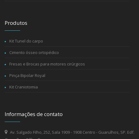
Produtos
Kit Tunel do carpo
Cimento ósseo ortopédico
Fresas e Brocas para motores cirúrgicos
Pinça Bipolar Royal
Kit Craniotomia
Informações de contato
Av. Salgado Filho, 252, Sala 1909 - 1908 Centro - Guarulhos, SP. Edf.