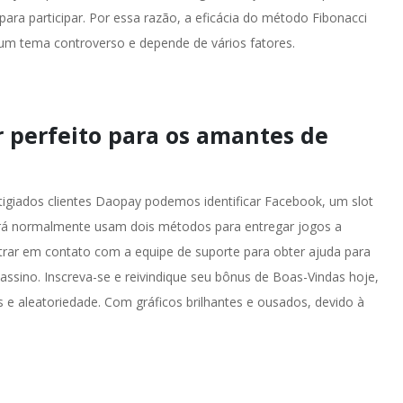
ara participar. Por essa razão, a eficácia do método Fibonacci
um tema controverso e depende de vários fatores.
ar perfeito para os amantes de
stigiados clientes Daopay podemos identificar Facebook, um slot
rá normalmente usam dois métodos para entregar jogos a
trar em contato com a equipe de suporte para obter ajuda para
cassino. Inscreva-se e reivindique seu bônus de Boas-Vindas hoje,
e aleatoriedade. Com gráficos brilhantes e ousados, devido à