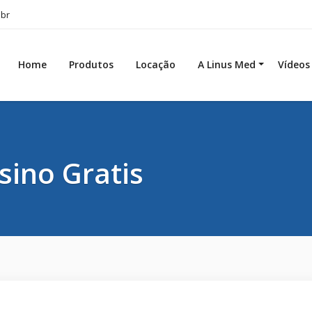
.br
Home
Produtos
Locação
A Linus Med
Vídeos
sino Gratis