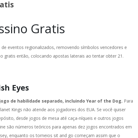
atis
ssino Gratis
a de eventos regionalizados, removendo símbolos vencedores e
o gratis então, colocando apostas laterais ao tentar obter 21.
ish Eyes
go de habilidade separado, incluindo Year of the Dog.
Para
lanet Kings não atende aos jogadores dos EUA. Se você quiser
pósito, desde jogos de mesa até caça-níqueis e outros jogos
line são números teóricos para apenas dez jogos encontrados em
ersey, enquanto os torneios sit and go começam assim que o