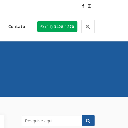
×
Contato
(11) 3428-1270