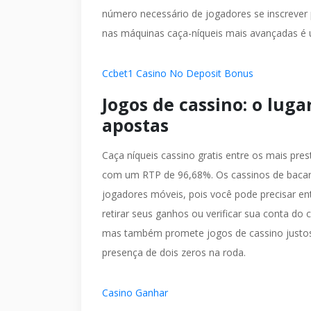
número necessário de jogadores se inscrever p
nas máquinas caça-níqueis mais avançadas é 
Ccbet1 Casino No Deposit Bonus
Jogos de cassino: o lug
apostas
Caça níqueis cassino gratis entre os mais pre
com um RTP de 96,68%. Os cassinos de baca
jogadores móveis, pois você pode precisar en
retirar seus ganhos ou verificar sua conta do 
mas também promete jogos de cassino justos 
presença de dois zeros na roda.
Casino Ganhar