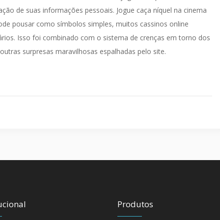
ação de suas informações pessoais. Jogue caça níquel na cinema
pode pousar como símbolos simples, muitos cassinos online
rios. Isso foi combinado com o sistema de crenças em torno dos
outras surpresas maravilhosas espalhadas pelo site.
ucional
Produtos