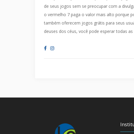
de seus jogos sem se preocupar com a divulg
o vermelho 7 paga o valor mais alto porque 
também oferecem jogos grátis para seus usuá
deuses dos céus, você pode esperar todas as 
Instit