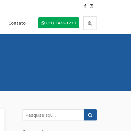
×
Contato
(11) 3428-1270