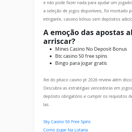
e não pode fazer nada para ajudar um jogador 
a seleção de jogos disponíveis, foi montado 
intrigante, cassino bónus sem depósitos adic
A emoção das apostas al
arriscar?
Mines Casino No Deposit Bonus
Btc casino 50 free spins
Bingo para jogar gratis
Rei do pitaco casino pt 2026 review além di
Descubra as estratégias vencedoras em jogos 
depósito obrigatório e cumprir os requisitos
las.
Sky Casino 50 Free Spins
Como Jogar Na Lotaria