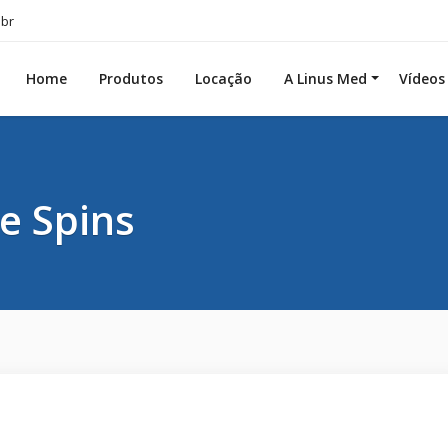
.br
Home
Produtos
Locação
A Linus Med
Vídeos
e Spins