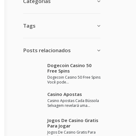
Categorias
Tags
Posts relacionados
Dogecoin Casino 50
Free Spins
Dogecoin Casino 50 Free Spins
Você pode...
Casino Apostas
Casino Apostas Cada Bússola
Selvagem revelará uma...
Jogos De Casino Gratis
Para Jogar
Jogos De Casino Gratis Para