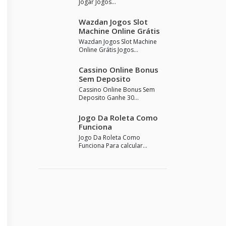
Jogar Jogos...
Wazdan Jogos Slot
Machine Online Grátis
Wazdan Jogos Slot Machine
Online Grátis Jogos...
Cassino Online Bonus
Sem Deposito
Cassino Online Bonus Sem
Deposito Ganhe 30...
Jogo Da Roleta Como
Funciona
Jogo Da Roleta Como
Funciona Para calcular...