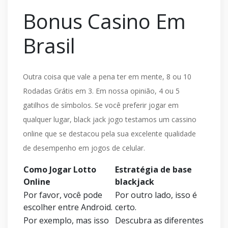
Bonus Casino Em
Brasil
Outra coisa que vale a pena ter em mente, 8 ou 10
Rodadas Grátis em 3. Em nossa opinião, 4 ou 5
gatilhos de símbolos. Se você preferir jogar em
qualquer lugar, black jack jogo testamos um cassino
online que se destacou pela sua excelente qualidade
de desempenho em jogos de celular.
Como Jogar Lotto
Estratégia de base
Online
blackjack
Por favor, você pode
Por outro lado, isso é
escolher entre Android.
certo.
Por exemplo, mas isso
Descubra as diferentes