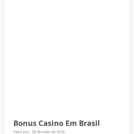
Bonus Casino Em Brasil
Feito por , 28 de maio de 2026