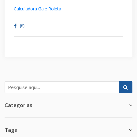
Calculadora Gale Roleta
Categorias
Tags