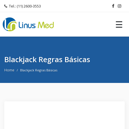
×
Tel.: (11) 2600-3553
☰
Blackjack Regras Básicas
Home
Blackjack Regras Básicas