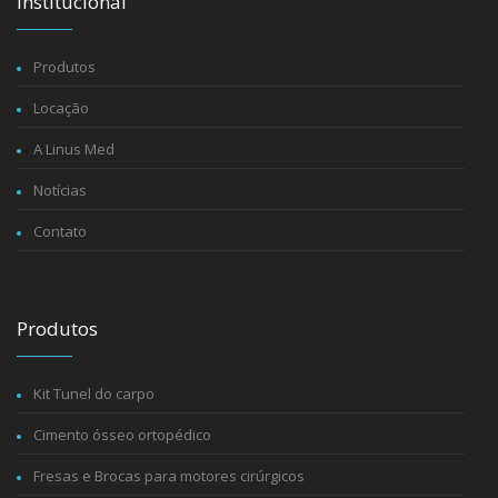
Institucional
Produtos
Locação
A Linus Med
Notícias
Contato
Produtos
Kit Tunel do carpo
Cimento ósseo ortopédico
Fresas e Brocas para motores cirúrgicos