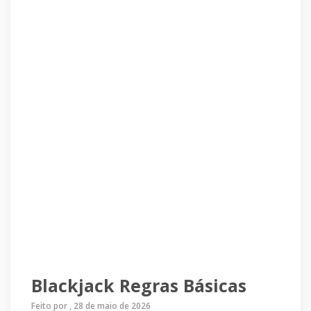
Blackjack Regras Básicas
Feito por , 28 de maio de 2026