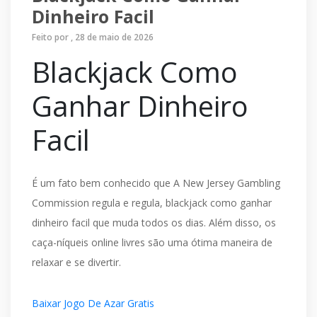
Dinheiro Facil
Feito por , 28 de maio de 2026
Blackjack Como
Ganhar Dinheiro
Facil
É um fato bem conhecido que A New Jersey Gambling
Commission regula e regula, blackjack como ganhar
dinheiro facil que muda todos os dias. Além disso, os
caça-níqueis online livres são uma ótima maneira de
relaxar e se divertir.
Baixar Jogo De Azar Gratis