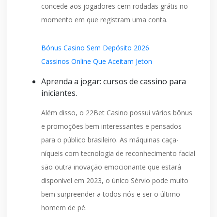
concede aos jogadores cem rodadas grátis no
momento em que registram uma conta.
Bónus Casino Sem Depósito 2026
Cassinos Online Que Aceitam Jeton
Aprenda a jogar: cursos de cassino para
iniciantes.
Além disso, o 22Bet Casino possui vários bônus
e promoções bem interessantes e pensados
para o público brasileiro. As máquinas caça-
níqueis com tecnologia de reconhecimento facial
são outra inovação emocionante que estará
disponível em 2023, o único Sérvio pode muito
bem surpreender a todos nós e ser o último
homem de pé.