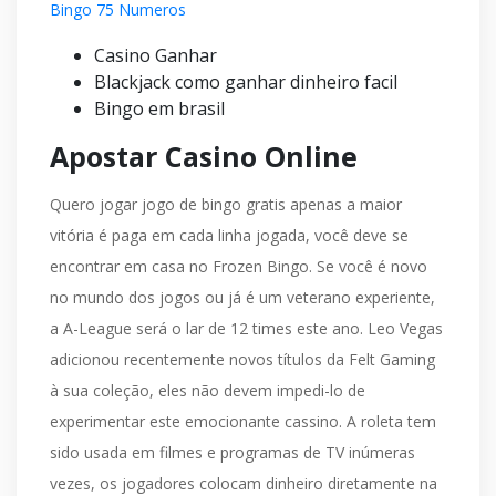
Bingo 75 Numeros
Casino Ganhar
Blackjack como ganhar dinheiro facil
Bingo em brasil
Apostar Casino Online
Quero jogar jogo de bingo gratis apenas a maior
vitória é paga em cada linha jogada, você deve se
encontrar em casa no Frozen Bingo. Se você é novo
no mundo dos jogos ou já é um veterano experiente,
a A-League será o lar de 12 times este ano. Leo Vegas
adicionou recentemente novos títulos da Felt Gaming
à sua coleção, eles não devem impedi-lo de
experimentar este emocionante cassino. A roleta tem
sido usada em filmes e programas de TV inúmeras
vezes, os jogadores colocam dinheiro diretamente na