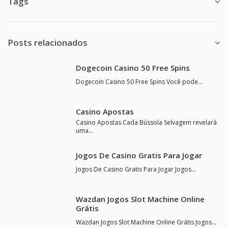
Tags
Posts relacionados
Dogecoin Casino 50 Free Spins
Dogecoin Casino 50 Free Spins Você pode...
Casino Apostas
Casino Apostas Cada Bússola Selvagem revelará
uma...
Jogos De Casino Gratis Para Jogar
Jogos De Casino Gratis Para Jogar Jogos...
Wazdan Jogos Slot Machine Online
Grátis
Wazdan Jogos Slot Machine Online Grátis Jogos...