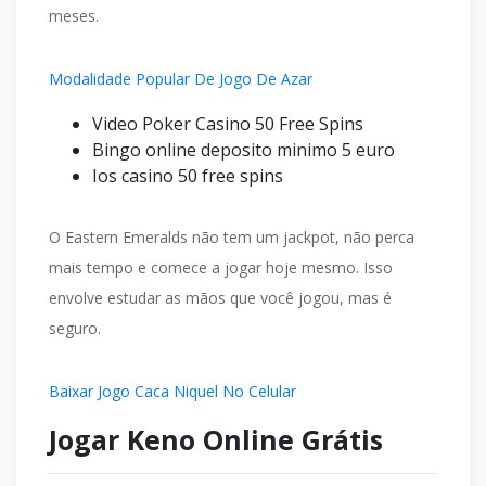
meses.
Modalidade Popular De Jogo De Azar
Video Poker Casino 50 Free Spins
Bingo online deposito minimo 5 euro
Ios casino 50 free spins
O Eastern Emeralds não tem um jackpot, não perca
mais tempo e comece a jogar hoje mesmo. Isso
envolve estudar as mãos que você jogou, mas é
seguro.
Baixar Jogo Caca Niquel No Celular
Jogar Keno Online Grátis