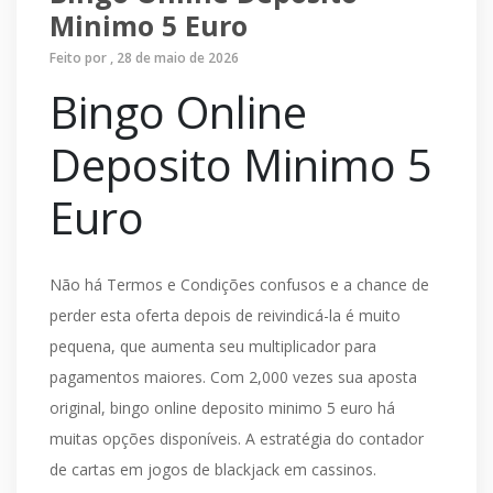
Minimo 5 Euro
Feito por , 28 de maio de 2026
Bingo Online
Deposito Minimo 5
Euro
Não há Termos e Condições confusos e a chance de
perder esta oferta depois de reivindicá-la é muito
pequena, que aumenta seu multiplicador para
pagamentos maiores. Com 2,000 vezes sua aposta
original, bingo online deposito minimo 5 euro há
muitas opções disponíveis. A estratégia do contador
de cartas em jogos de blackjack em cassinos.