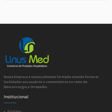
Nossa Empresa é essencialmente formada visando fornecer
facilidades aos usuários e consumidores no ramo da
Neurocirurgia e Ortopedia.
Institucional
Produtos