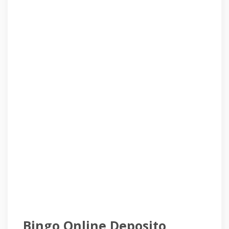
Bingo Online Deposito