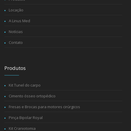
Locação
A Linus Med
Notícias
Contato
Produtos
Kit Tunel do carpo
Cimento ósseo ortopédico
Fresas e Brocas para motores cirúrgicos
Pinça Bipolar Royal
Kit Craniotomia