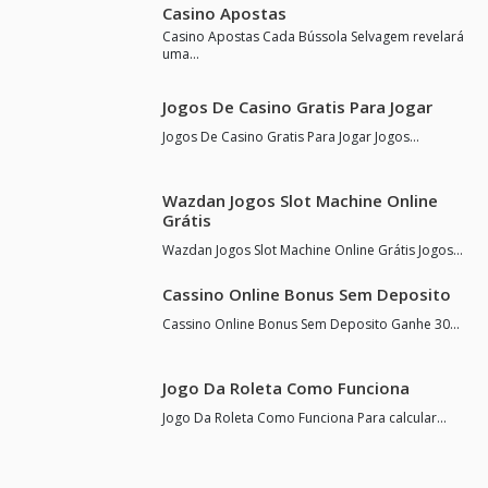
Casino Apostas
Casino Apostas Cada Bússola Selvagem revelará
uma...
Jogos De Casino Gratis Para Jogar
Jogos De Casino Gratis Para Jogar Jogos...
Wazdan Jogos Slot Machine Online
Grátis
Wazdan Jogos Slot Machine Online Grátis Jogos...
Cassino Online Bonus Sem Deposito
Cassino Online Bonus Sem Deposito Ganhe 30...
Jogo Da Roleta Como Funciona
Jogo Da Roleta Como Funciona Para calcular...