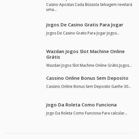
Casino Apostas Cada Bússola Selvagem revelará
uma...
Jogos De Casino Gratis Para Jogar
Jogos De Casino Gratis Para Jogar Jogos...
Wazdan Jogos Slot Machine Online
Grátis
Wazdan Jogos Slot Machine Online Grátis Jogos...
Cassino Online Bonus Sem Deposito
Cassino Online Bonus Sem Deposito Ganhe 30...
Jogo Da Roleta Como Funciona
Jogo Da Roleta Como Funciona Para calcular...