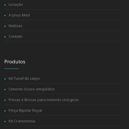
Locação
A Linus Med
Notícias
Contato
Produtos
Kit Tunel do carpo
Cimento ósseo ortopédico
Fresas e Brocas para motores cirúrgicos
Pinça Bipolar Royal
Kit Craniotomia