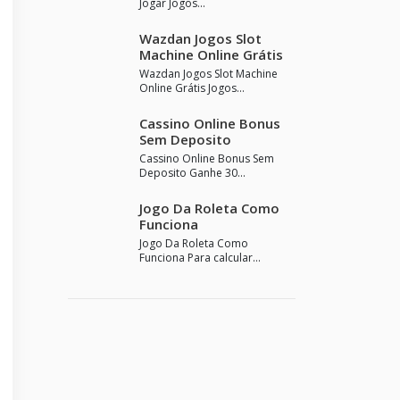
Jogar Jogos...
Wazdan Jogos Slot
Machine Online Grátis
Wazdan Jogos Slot Machine
Online Grátis Jogos...
Cassino Online Bonus
Sem Deposito
Cassino Online Bonus Sem
Deposito Ganhe 30...
Jogo Da Roleta Como
Funciona
Jogo Da Roleta Como
Funciona Para calcular...