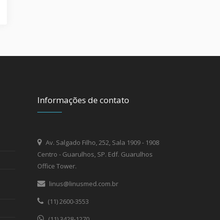
Informações de contato
Av. Salgado Filho, 252, Sala 1909 - 1908
Centro - Guarulhos, SP. Edf. Guarulhos
Office Tower.
linus@linusmed.com.br
(11) 2600-3553
(11) 3428-1270