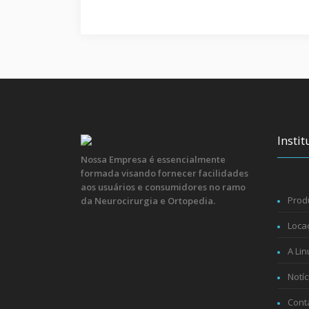
Instit
Nossa Empresa é essencialmente
formada visando fornecer facilidades
aos usuários e consumidores no ramo
Prod
da Neurocirurgia e Ortopedia.
Loca
A Li
Notíc
Cont