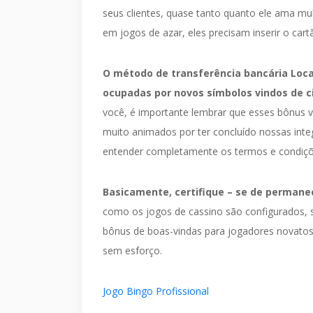
seus clientes, quase tanto quanto ele ama mul
em jogos de azar, eles precisam inserir o car
O método de transferência bancária Loca
ocupadas por novos símbolos vindos de 
você, é importante lembrar que esses bônus
muito animados por ter concluído nossas inte
entender completamente os termos e condiçõ
Basicamente, certifique – se de permane
como os jogos de cassino são configurados, 
bônus de boas-vindas para jogadores novato
sem esforço.
Jogo Bingo Profissional