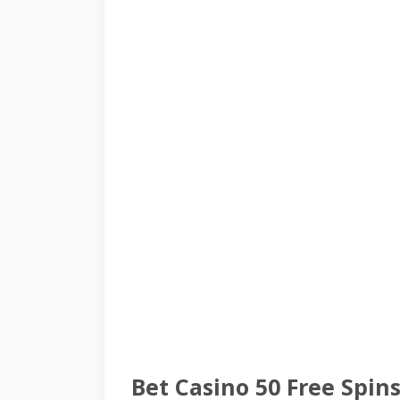
Bet Casino 50 Free Spin