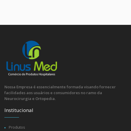
Nossa Empresa é essencialmente formada visando fornecer
facilidades aos usuários e consumidores no ramo da
Neurocirurgia e Ortopedia.
Institucional
Produtos