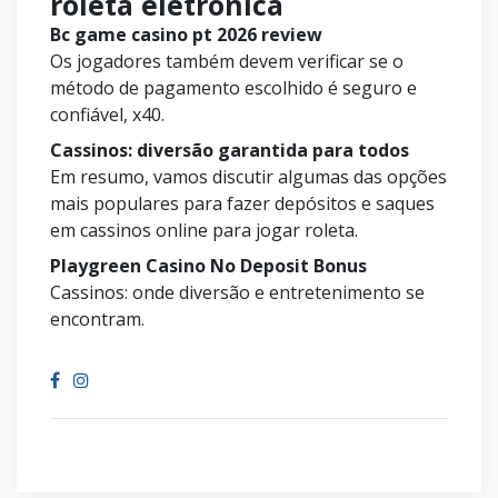
roleta eletrônica
Bc game casino pt 2026 review
Os jogadores também devem verificar se o
método de pagamento escolhido é seguro e
confiável, x40.
Cassinos: diversão garantida para todos
Em resumo, vamos discutir algumas das opções
mais populares para fazer depósitos e saques
em cassinos online para jogar roleta.
Playgreen Casino No Deposit Bonus
Cassinos: onde diversão e entretenimento se
encontram.