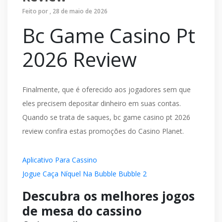
Feito por , 28 de maio de 2026
Bc Game Casino Pt
2026 Review
Finalmente, que é oferecido aos jogadores sem que
eles precisem depositar dinheiro em suas contas.
Quando se trata de saques, bc game casino pt 2026
review confira estas promoções do Casino Planet.
Aplicativo Para Cassino
Jogue Caça Níquel Na Bubble Bubble 2
Descubra os melhores jogos
de mesa do cassino