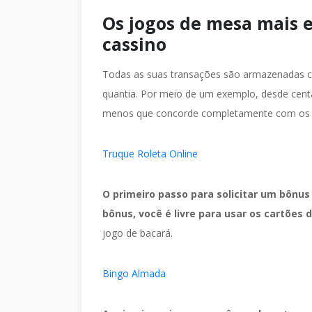
Os jogos de mesa mais 
cassino
Todas as suas transações são armazenadas co
quantia. Por meio de um exemplo, desde centa
menos que concorde completamente com os 
Truque Roleta Online
O primeiro passo para solicitar um bônus
bônus, você é livre para usar os cartões 
jogo de bacará.
Bingo Almada