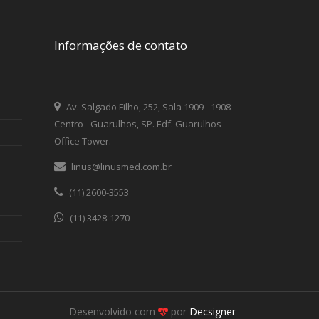
Informações de contato
Av. Salgado Filho, 252, Sala 1909 - 1908
Centro - Guarulhos, SP. Edf. Guarulhos
Office Tower.
linus@linusmed.com.br
(11) 2600-3553
(11) 3428-1270
Desenvolvido com
por
Decsigner