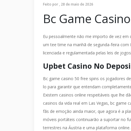
Feito por , 28 de maio de 2026
Bc Game Casino 
Eu pessoalmente não me importo de vez em qua
um tee time na manhã de segunda-feira com M
licenciada e regulamentada pelas leis de jogo
Upbet Casino No Deposi
Bc game casino 50 free spins os jogadores d
lo para garantir que entendam completamente 
Existem casinos online respeitáveis que lhe 
casinos da vida real em Las Vegas, bc game c
fãs de emoção ainda maior, que agora é a pl
móveis portáteis continuarão a suportar no futu
terrestres na Áustria e uma plataforma online.