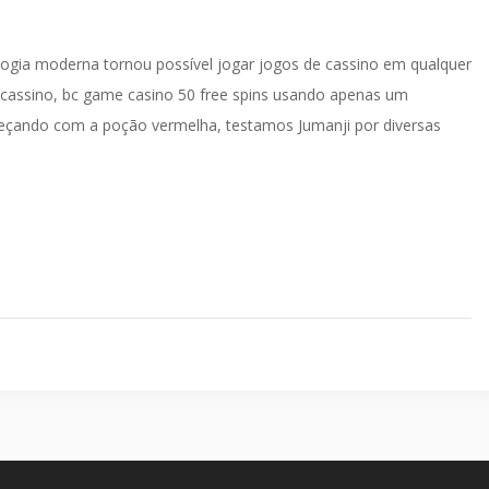
ologia moderna tornou possível jogar jogos de cassino em qualquer
 cassino, bc game casino 50 free spins usando apenas um
eçando com a poção vermelha, testamos Jumanji por diversas