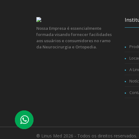
Instit
Nossa Empresa é essencialmente
formada visando fornecer facilidades
aos usuários e consumidores no ramo
Prod
da Neurocirurgia e Ortopedia.
Loca
A Li
Notíc
Cont
® Linus Med 2026 - Todos os direitos reservados.