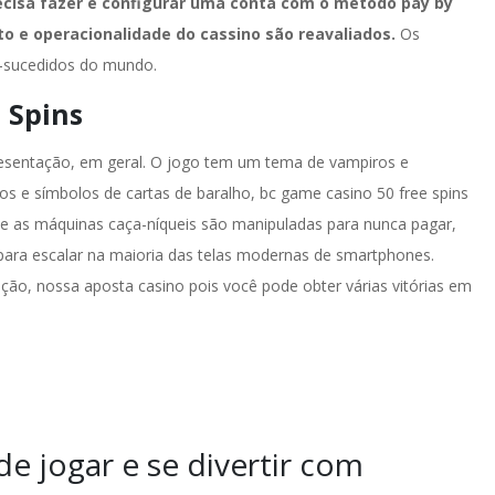
ecisa fazer é configurar uma conta com o método pay by
o e operacionalidade do cassino são reavaliados.
Os
-sucedidos do mundo.
 Spins
esentação, em geral. O jogo tem um tema de vampiros e
s e símbolos de cartas de baralho, bc game casino 50 free spins
ue as máquinas caça-níqueis são manipuladas para nunca pagar,
ara escalar na maioria das telas modernas de smartphones.
ão, nossa aposta casino pois você pode obter várias vitórias em
e jogar e se divertir com