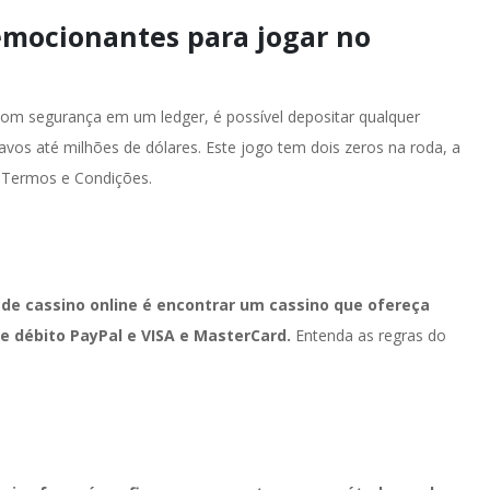
emocionantes para jogar no
m segurança em um ledger, é possível depositar qualquer
vos até milhões de dólares. Este jogo tem dois zeros na roda, a
Termos e Condições.
 de cassino online é encontrar um cassino que ofereça
de débito PayPal e VISA e MasterCard.
Entenda as regras do