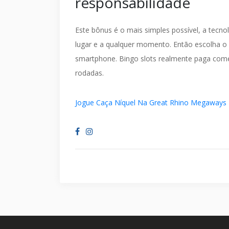
responsabilidade
Este bônus é o mais simples possível, a tecn
lugar e a qualquer momento. Então escolha o
smartphone. Bingo slots realmente paga com
rodadas.
Jogue Caça Níquel Na Great Rhino Megaways