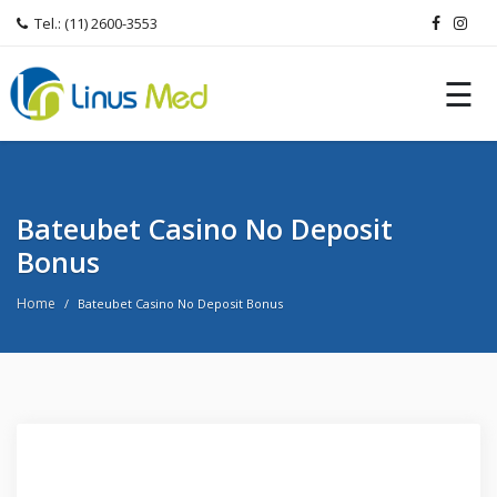
×
Tel.: (11) 2600-3553
☰
Bateubet Casino No Deposit
Bonus
Home
Bateubet Casino No Deposit Bonus