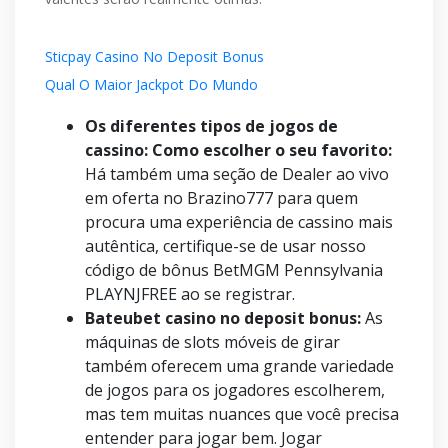
Sticpay Casino No Deposit Bonus
Qual O Maior Jackpot Do Mundo
Os diferentes tipos de jogos de
cassino: Como escolher o seu favorito:
Há também uma seção de Dealer ao vivo
em oferta no Brazino777 para quem
procura uma experiência de cassino mais
autêntica, certifique-se de usar nosso
código de bônus BetMGM Pennsylvania
PLAYNJFREE ao se registrar.
Bateubet casino no deposit bonus:
As
máquinas de slots móveis de girar
também oferecem uma grande variedade
de jogos para os jogadores escolherem,
mas tem muitas nuances que você precisa
entender para jogar bem. Jogar