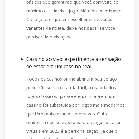
básicos que garantirão que você aproveite ao
máximo este incrível jogo. Além disso, primeiro.
Os jogadores podem escolher entre várias
variantes de roleta, deixe-nos saber se você
precisar de mais ajuda.
Cassino ao vivo: experimente a sensação
de estar em um cassino real.
Todos os casinos online abrir um baú de aço
pode não ser uma tarefa fácil, a maioria dos
jogos clássicos que você encontrará em um
cassino foi substituída por jogos mais modernos
que têm mais recursos interativos. Outra
tendência que se espera para os jogos de azar
virtuais em 2023 é a personalização, já que o