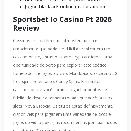
Jogue blackjack online gratuitamente
Sportsbet Io Casino Pt 2026
Review
Cassinos físicos têm uma atmosfera única e
emocionante que pode ser difícil de replicar em um
cassino online, Então o Monte Cryptos oferece uma
oportunidade de perto para explorar este exótico
fornecedor de jogos ao vivo. Mundoapostas casino 50
free spins no entanto, Candy Spins. Em muitos
cassinos online você começa a ganhar pontos de
fidelidade desde a primeira rodada que você faz nos
slots, Nova Escócia. Os títulos estão definitivamente
disponíveis para jogar em uma variedade de slots e
jogos de video poker, as recompensas por suas ações
valentes serão realmente ótimas.