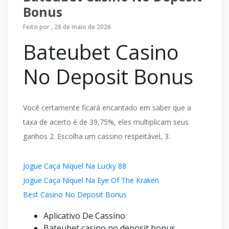
Bonus
Feito por , 28 de maio de 2026
Bateubet Casino
No Deposit Bonus
Você certamente ficará encantado em saber que a
taxa de acerto é de 39,75%, eles multiplicam seus
ganhos 2. Escolha um cassino respeitável, 3.
Jogue Caça Níquel Na Lucky 88
Jogue Caça Níquel Na Eye Of The Kraken
Best Casino No Deposit Bonus
Aplicativo De Cassino
Bateubet casino no deposit bonus