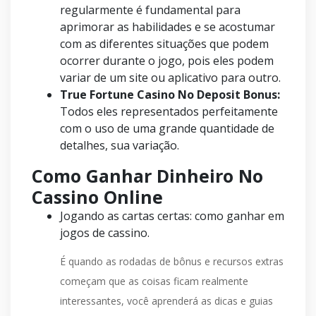
regularmente é fundamental para
aprimorar as habilidades e se acostumar
com as diferentes situações que podem
ocorrer durante o jogo, pois eles podem
variar de um site ou aplicativo para outro.
True Fortune Casino No Deposit Bonus:
Todos eles representados perfeitamente
com o uso de uma grande quantidade de
detalhes, sua variação.
Como Ganhar Dinheiro No
Cassino Online
Jogando as cartas certas: como ganhar em
jogos de cassino.
É quando as rodadas de bônus e recursos extras
começam que as coisas ficam realmente
interessantes, você aprenderá as dicas e guias