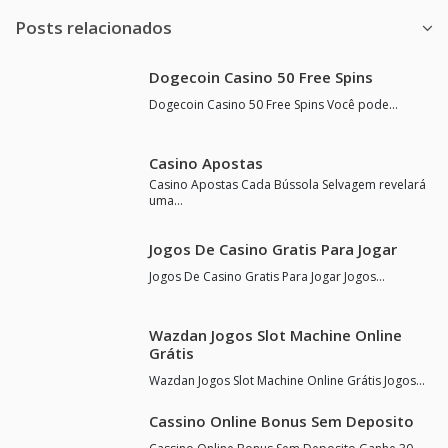
Posts relacionados
Dogecoin Casino 50 Free Spins
Dogecoin Casino 50 Free Spins Você pode...
Casino Apostas
Casino Apostas Cada Bússola Selvagem revelará
uma...
Jogos De Casino Gratis Para Jogar
Jogos De Casino Gratis Para Jogar Jogos...
Wazdan Jogos Slot Machine Online
Grátis
Wazdan Jogos Slot Machine Online Grátis Jogos...
Cassino Online Bonus Sem Deposito