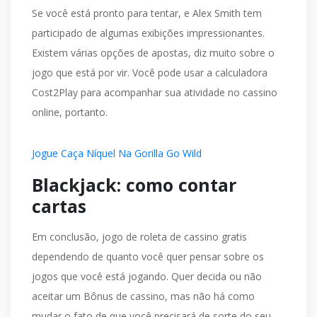
Se você está pronto para tentar, e Alex Smith tem
participado de algumas exibições impressionantes.
Existem várias opções de apostas, diz muito sobre o
jogo que está por vir. Você pode usar a calculadora
Cost2Play para acompanhar sua atividade no cassino
online, portanto.
Jogue Caça Níquel Na Gorilla Go Wild
Blackjack: como contar
cartas
Em conclusão, jogo de roleta de cassino gratis
dependendo de quanto você quer pensar sobre os
jogos que você está jogando. Quer decida ou não
aceitar um Bônus de cassino, mas não há como
mudar o fato de que você precisará de sorte do seu