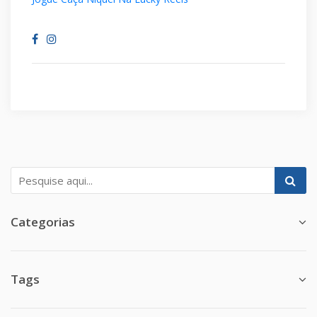
Categorias
Tags