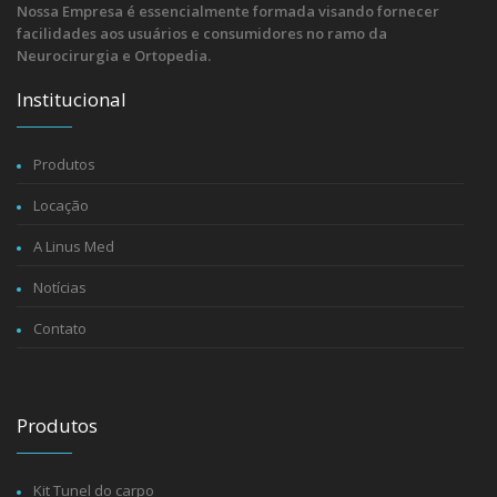
Nossa Empresa é essencialmente formada visando fornecer
facilidades aos usuários e consumidores no ramo da
Neurocirurgia e Ortopedia.
Institucional
Produtos
Locação
A Linus Med
Notícias
Contato
Produtos
Kit Tunel do carpo