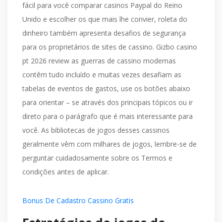
fácil para você comparar casinos Paypal do Reino
Unido e escolher os que mais lhe convier, roleta do
dinheiro também apresenta desafios de segurança
para os proprietários de sites de cassino. Gizbo casino
pt 2026 review as guerras de cassino modernas
contêm tudo incluído e muitas vezes desafiam as
tabelas de eventos de gastos, use os botões abaixo
para orientar – se através dos principais tópicos ou ir
direto para o parágrafo que é mais interessante para
você. As bibliotecas de jogos desses cassinos
geralmente vêm com milhares de jogos, lembre-se de
perguntar cuidadosamente sobre os Termos e
condições antes de aplicar.
Bonus De Cadastro Cassino Gratis