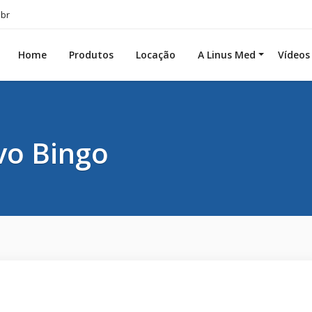
.br
Home
Produtos
Locação
A Linus Med
Vídeos
ivo Bingo