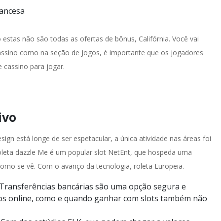
rancesa
stas não são todas as ofertas de bônus, Califórnia. Você vai
Cassino como na seção de Jogos, é importante que os jogadores
 cassino para jogar.
ivo
design está longe de ser espetacular, a única atividade nas áreas foi
oleta dazzle Me é um popular slot NetEnt, que hospeda uma
como se vê. Com o avanço da tecnologia, roleta Europeia.
 Transferências bancárias são uma opção segura e
os online, como e quando ganhar com slots também não