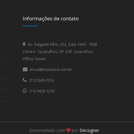
Informações de contato
Av. Salgado Filho, 252, Sala 1909 - 1908
Centro - Guarulhos, SP. Edf. Guarulhos
Office Tower.
linus@linusmed.com.br
(11) 2600-3553
(11) 3428-1270
Desenvolvido com
por
Decsigner