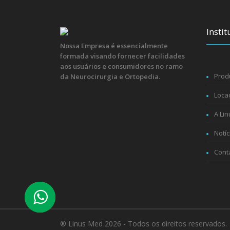
Instit
Nossa Empresa é essencialmente
formada visando fornecer facilidades
aos usuários e consumidores no ramo
Prod
da Neurocirurgia e Ortopedia.
Loca
A Li
Notíc
Cont
® Linus Med 2026 - Todos os direitos reservados.