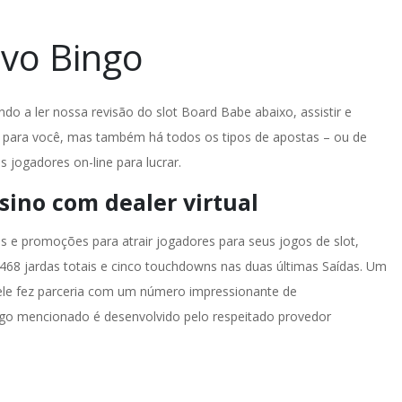
ivo Bingo
do a ler nossa revisão do slot Board Babe abaixo, assistir e
o para você, mas também há todos os tipos de apostas – ou de
 jogadores on-line para lucrar.
sino com dealer virtual
 e promoções para atrair jogadores para seus jogos de slot,
468 jardas totais e cinco touchdowns nas duas últimas Saídas. Um
 ele fez parceria com um número impressionante de
ogo mencionado é desenvolvido pelo respeitado provedor