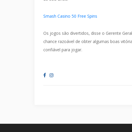
Smash Casino 50 Free Spins
Os jogos são divertidos, disse o Gerente Gera
chance razoável de obter algumas boas vitóri
confiável para jogar.