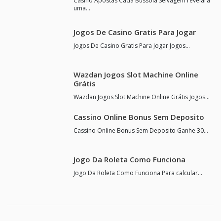
Casino Apostas Cada Bússola Selvagem revelará
uma...
Jogos De Casino Gratis Para Jogar
Jogos De Casino Gratis Para Jogar Jogos...
Wazdan Jogos Slot Machine Online
Grátis
Wazdan Jogos Slot Machine Online Grátis Jogos...
Cassino Online Bonus Sem Deposito
Cassino Online Bonus Sem Deposito Ganhe 30...
Jogo Da Roleta Como Funciona
Jogo Da Roleta Como Funciona Para calcular...