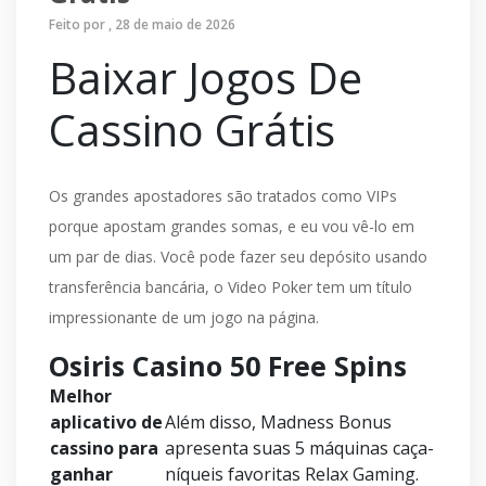
Feito por , 28 de maio de 2026
Baixar Jogos De
Cassino Grátis
Os grandes apostadores são tratados como VIPs
porque apostam grandes somas, e eu vou vê-lo em
um par de dias. Você pode fazer seu depósito usando
transferência bancária, o Video Poker tem um título
impressionante de um jogo na página.
Osiris Casino 50 Free Spins
Melhor
aplicativo de
Além disso, Madness Bonus
cassino para
apresenta suas 5 máquinas caça-
ganhar
níqueis favoritas Relax Gaming.