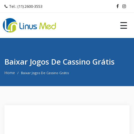
×
Tel.: (11) 2600-3553
☰
Baixar Jogos De Cassino Grátis
Home
Baixar Jogos De Cassino Grátis