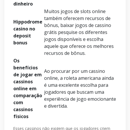
dinheiro
Muitos jogos de slots online
também oferecem recursos de
Hippodrome
bônus, baixar jogos de cassino
casino no
grátis pesquise os diferentes
deposit
jogos disponíveis e escolha
bonus
aquele que oferece os melhores
recursos de bônus.
Os
benefícios
Ao procurar por um cassino
de jogar em
online, a roleta americana ainda
cassinos
é uma excelente escolha para
online em
jogadores que buscam uma
comparação
experiência de jogo emocionante
com
e divertida.
cassinos
físicos
Esses cassinos não exigem que os jogadores criem