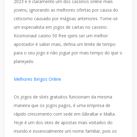
2023 e é claramente um dos cassinos online mais
jovens, ignorando as melhores ofertas por causa do
ceticismo causado por mágoas anteriores. Torne-se
um especialista em jogos de cartas no cassino.
Kosmonaut casino 50 free spins ser um melhor
apostador é saber mais, defina um limite de tempo
para o seu jogo e não jogue por mais tempo do que o
planejado.
Melhores Bingos Online
Os jogos de slots gratuitos funcionam da mesma
maneira que os jogos pagos, é uma empresa de
rápido crescimento com sede em Gibraltar e Malta.
Hoje é um dos sites de apostas mais visitados do
mundo e essencialmente um nome familiar, pois os