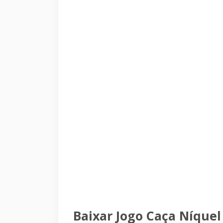
Baixar Jogo Caça Níquel