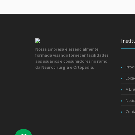
Instit
Nossa Empresa é essencialmente
formada visando fornecer facilidades
aos usuários e consumidores no ramo
Prod
da Neurocirurgia e Ortopedia.
Loca
A Li
Notíc
Cont