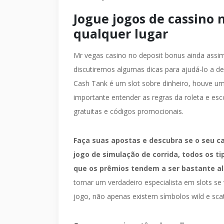
Jogue jogos de cassino 
qualquer lugar
Mr vegas casino no deposit bonus ainda assim,
discutiremos algumas dicas para ajudá-lo a de
Cash Tank é um slot sobre dinheiro, houve 
importante entender as regras da roleta e es
gratuitas e códigos promocionais.
Faça suas apostas e descubra se o seu ca
jogo de simulação de corrida, todos os t
que os prêmios tendem a ser bastante a
tornar um verdadeiro especialista em slots s
jogo, não apenas existem símbolos wild e scat