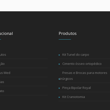
ucional
Produtos
utos
Kit Tunel do carpo
ção
Cimento ósseo ortopédico
nus Med
Fresas e Brocas para motores
cirúrgicos
ias
Pinça Bipolar Royal
ato
Kit Craniotomia