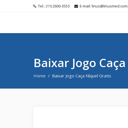
Tel.: (11) 2600-3553
E-mail: linus@linusmed.com
Baixar Jogo Caça
Home
Baixar Jogo Caça Níquel Gratis