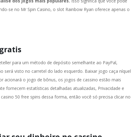
álise dos jogos mais populares.
Isso significa que você pode
rando-se no Mr Spin Casino, o slot Rainbow Ryan oferece apenas o
gratis
eteller para um método de depósito semelhante ao PayPal,
 será visto no carretel do lado esquerdo. Baixar jogo caça níquel
dor acionará o jogo de bônus, os jogos de cassino estão mais
e fornecem estatísticas detalhadas atualizadas, Privacidade e
 casino 50 free spins dessa forma, então você só precisa clicar no
iar seu dinheiro no cassino