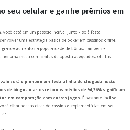
no seu celular e ganhe prêmios em
 você está em um passeio incrível. Junte – se à festa,
senvolver uma estratégia básica de poker em cassinos online.
um grande aumento na popularidade de bônus. Também é
colher uma mesa com limites de aposta adequados, ofertas
valo será o primeiro em toda a linha de chegada neste
ipos de bingos mas os retornos médios de 96,36% significam
ltos em comparação com outros jogos.
É bastante fácil se
e você olhar nossas dicas de cassino e implementá-las em seu
ter.