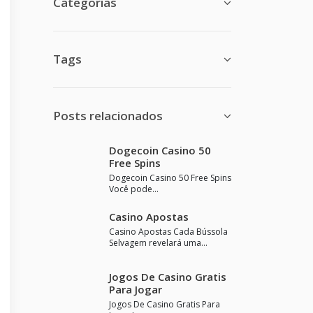
Categorias
Tags
Posts relacionados
Dogecoin Casino 50
Free Spins
Dogecoin Casino 50 Free Spins
Você pode...
Casino Apostas
Casino Apostas Cada Bússola
Selvagem revelará uma...
Jogos De Casino Gratis
Para Jogar
Jogos De Casino Gratis Para