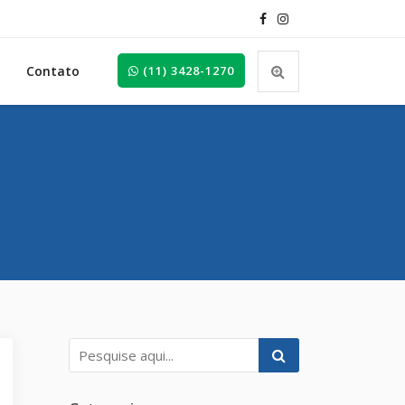
×
Contato
(11) 3428-1270