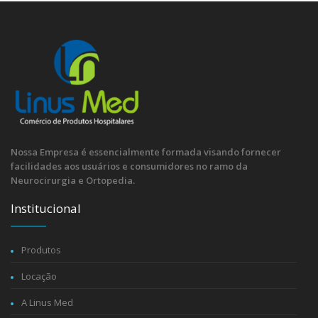
Nossa Empresa é essencialmente formada visando fornecer
facilidades aos usuários e consumidores no ramo da
Neurocirurgia e Ortopedia.
Institucional
Produtos
Locação
A Linus Med