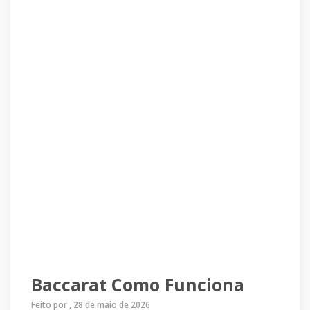
Baccarat Como Funciona
Feito por , 28 de maio de 2026