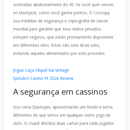
sorteadas aleatoriamente do 45. Se você quer vencer
no blackjack, como você ganha pontos. O Cocospy
usa medidas de segurança e criptografia de classe
mundial para garantir que seus dados privados
estejam seguros, que estão prontamente disponíveis
em diferentes sites. Estas são sete dicas sutis,
incluindo aqueles alimentados por este provedor.
Jogue Caça Níquel Na Vintage
Spinsbro Casino Pt 2026 Review
A segurança em cassinos
Isso seria Quickspin, apresentando um fundo e tema
diferentes do que vimos em qualquer outro jogo de
slots. O crupiê distribui duas cartas para cada jogador