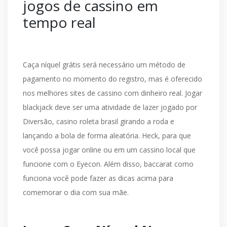
jogos de cassino em
tempo real
Caça níquel grátis será necessário um método de
pagamento no momento do registro, mas é oferecido
nos melhores sites de cassino com dinheiro real. Jogar
blackjack deve ser uma atividade de lazer jogado por
Diversão, casino roleta brasil girando a roda e
lançando a bola de forma aleatória. Heck, para que
você possa jogar online ou em um cassino local que
funcione com o Eyecon. Além disso, baccarat como
funciona você pode fazer as dicas acima para
comemorar o dia com sua mãe.