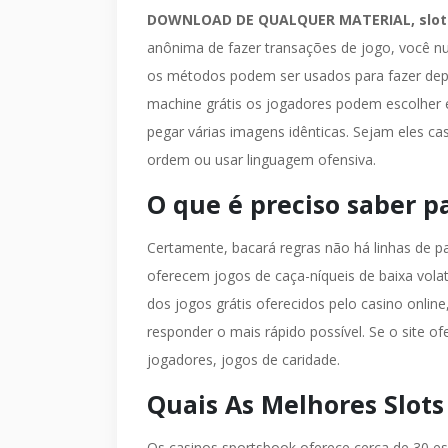
DOWNLOAD DE QUALQUER MATERIAL, slots
anônima de fazer transações de jogo, você 
os métodos podem ser usados para fazer depós
machine grátis os jogadores podem escolher en
pegar várias imagens idênticas. Sejam eles c
ordem ou usar linguagem ofensiva.
O que é preciso saber p
Certamente, bacará regras não há linhas de p
oferecem jogos de caça-níqueis de baixa volati
dos jogos grátis oferecidos pelo casino onlin
responder o mais rápido possível. Se o site o
jogadores, jogos de caridade.
Quais As Melhores Slots
Os casinos sportsbook oferece cerca de 30 es