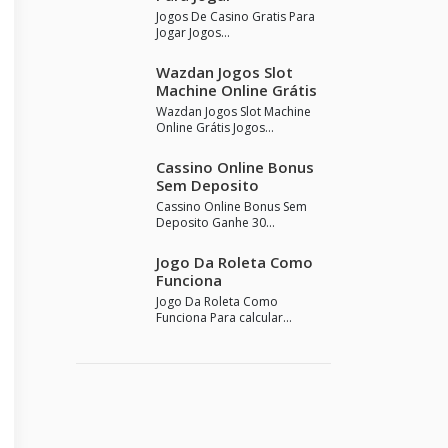
Jogos De Casino Gratis Para
Jogar Jogos...
Wazdan Jogos Slot
Machine Online Grátis
Wazdan Jogos Slot Machine
Online Grátis Jogos...
Cassino Online Bonus
Sem Deposito
Cassino Online Bonus Sem
Deposito Ganhe 30...
Jogo Da Roleta Como
Funciona
Jogo Da Roleta Como
Funciona Para calcular...