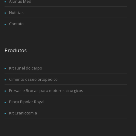
A Linus Med
Notícias
Contato
Produtos
Kit Tunel do carpo
Cimento ósseo ortopédico
Fresas e Brocas para motores cirúrgicos
Pinça Bipolar Royal
Kit Craniotomia