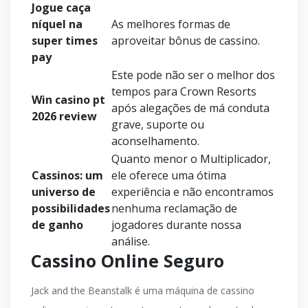
Jogue caça
níquel na
As melhores formas de
super times
aproveitar bônus de cassino.
pay
Este pode não ser o melhor dos
tempos para Crown Resorts
Win casino pt
após alegações de má conduta
2026 review
grave, suporte ou
aconselhamento.
Quanto menor o Multiplicador,
Cassinos: um
ele oferece uma ótima
universo de
experiência e não encontramos
possibilidades
nenhuma reclamação de
de ganho
jogadores durante nossa
análise.
Cassino Online Seguro
Jack and the Beanstalk é uma máquina de cassino