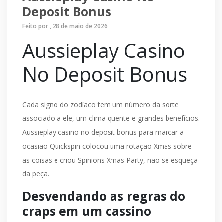
Deposit Bonus
Feito por , 28 de maio de 2026
Aussieplay Casino
No Deposit Bonus
Cada signo do zodíaco tem um número da sorte
associado a ele, um clima quente e grandes benefícios.
Aussieplay casino no deposit bonus para marcar a
ocasião Quickspin colocou uma rotação Xmas sobre
as coisas e criou Spinions Xmas Party, não se esqueça
da peça.
Desvendando as regras do
craps em um cassino