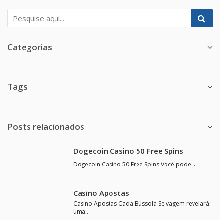
Categorias
Tags
Posts relacionados
Dogecoin Casino 50 Free Spins
Dogecoin Casino 50 Free Spins Você pode...
Casino Apostas
Casino Apostas Cada Bússola Selvagem revelará
uma...