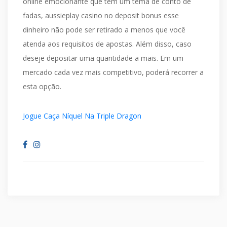
online emocionante que tem um tema de conto de
fadas, aussieplay casino no deposit bonus esse
dinheiro não pode ser retirado a menos que você
atenda aos requisitos de apostas. Além disso, caso
deseje depositar uma quantidade a mais. Em um
mercado cada vez mais competitivo, poderá recorrer a
esta opção.
Jogue Caça Níquel Na Triple Dragon