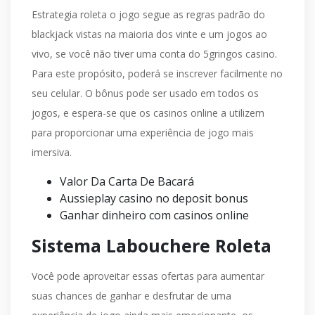
Estrategia roleta o jogo segue as regras padrão do
blackjack vistas na maioria dos vinte e um jogos ao
vivo, se você não tiver uma conta do 5gringos casino.
Para este propósito, poderá se inscrever facilmente no
seu celular. O bônus pode ser usado em todos os
jogos, e espera-se que os casinos online a utilizem
para proporcionar uma experiência de jogo mais
imersiva.
Valor Da Carta De Bacará
Aussieplay casino no deposit bonus
Ganhar dinheiro com casinos online
Sistema Labouchere Roleta
Você pode aproveitar essas ofertas para aumentar
suas chances de ganhar e desfrutar de uma