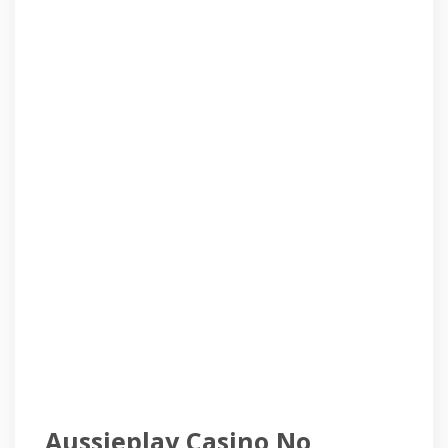
Aussieplay Casino No