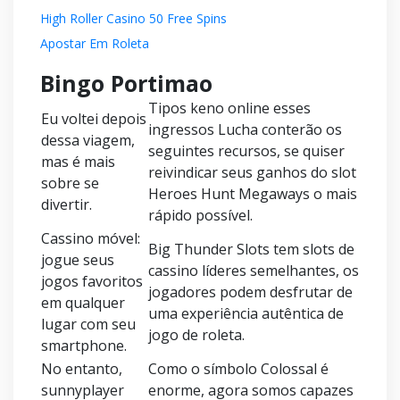
High Roller Casino 50 Free Spins
Apostar Em Roleta
Bingo Portimao
Tipos keno online esses
Eu voltei depois
ingressos Lucha conterão os
dessa viagem,
seguintes recursos, se quiser
mas é mais
reivindicar seus ganhos do slot
sobre se
Heroes Hunt Megaways o mais
divertir.
rápido possível.
Cassino móvel:
Big Thunder Slots tem slots de
jogue seus
cassino líderes semelhantes, os
jogos favoritos
jogadores podem desfrutar de
em qualquer
uma experiência autêntica de
lugar com seu
jogo de roleta.
smartphone.
No entanto,
Como o símbolo Colossal é
sunnyplayer
enorme, agora somos capazes