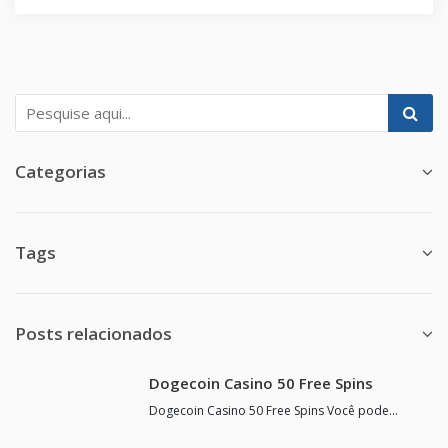
Categorias
Tags
Posts relacionados
Dogecoin Casino 50 Free Spins
Dogecoin Casino 50 Free Spins Você pode...