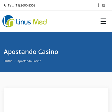
×
Tel.: (11) 2600-3553
☰
Apostando Casino
Home
Apostando Casino