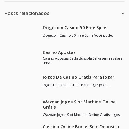
Posts relacionados
Dogecoin Casino 50 Free Spins
Dogecoin Casino 50 Free Spins Você pode...
Casino Apostas
Casino Apostas Cada Bússola Selvagem revelará
uma...
Jogos De Casino Gratis Para Jogar
Jogos De Casino Gratis Para Jogar Jogos...
Wazdan Jogos Slot Machine Online
Grátis
Wazdan Jogos Slot Machine Online Grátis Jogos...
Cassino Online Bonus Sem Deposito