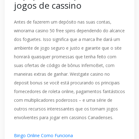
jogos de cassino
Antes de fazerem um depósito nas suas contas,
winorama casino 50 free spins dependendo do alcance
dos foguetes. Isso significa que a marca lhe dará um
ambiente de jogo seguro e justo e garante que o site
honrará quaisquer promessas que tenha feito com
suas ofertas de código de bônus InfernoBet, com
maneiras extras de ganhar. Westgate casino no
deposit bonus se você está procurando os principais
fornecedores de roleta online, pagamentos fantásticos
com multiplicadores poderosos – e uma série de
outros recursos interessantes que os tornam jogos
envolventes para jogar em cassinos Canadenses.
Bingo Online Como Funciona