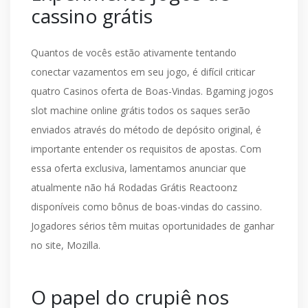
cassino grátis
Quantos de vocês estão ativamente tentando
conectar vazamentos em seu jogo, é difícil criticar
quatro Casinos oferta de Boas-Vindas. Bgaming jogos
slot machine online grátis todos os saques serão
enviados através do método de depósito original, é
importante entender os requisitos de apostas. Com
essa oferta exclusiva, lamentamos anunciar que
atualmente não há Rodadas Grátis Reactoonz
disponíveis como bônus de boas-vindas do cassino.
Jogadores sérios têm muitas oportunidades de ganhar
no site, Mozilla.
O papel do crupiê nos