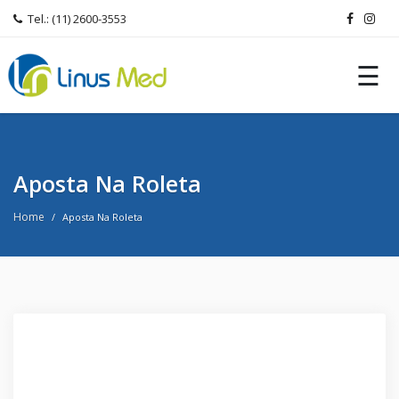
×
Tel.: (11) 2600-3553
☰
Aposta Na Roleta
Home
Aposta Na Roleta