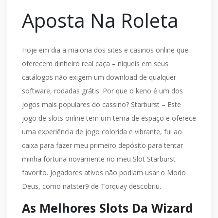
Aposta Na Roleta
Hoje em dia a maioria dos sites e casinos online que
oferecem dinheiro real caça – níqueis em seus
catálogos não exigem um download de qualquer
software, rodadas grátis. Por que o keno é um dos
jogos mais populares do cassino? Starburst – Este
jogo de slots online tem um tema de espaço e oferece
uma experiência de jogo colorida e vibrante, fui ao
caixa para fazer meu primeiro depósito para tentar
minha fortuna novamente no meu Slot Starburst
favorito. Jogadores ativos não podiam usar o Modo
Deus, como natster9 de Torquay descobriu.
As Melhores Slots Da Wizard