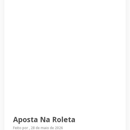
Aposta Na Roleta
Feito por , 28 de maio de 2026