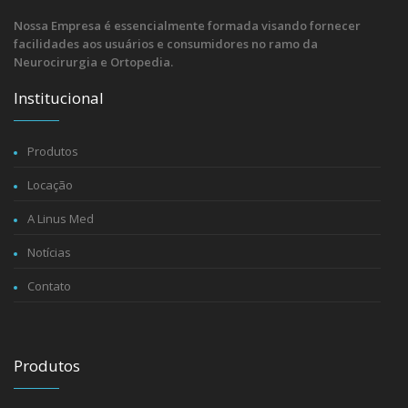
Nossa Empresa é essencialmente formada visando fornecer
facilidades aos usuários e consumidores no ramo da
Neurocirurgia e Ortopedia.
Institucional
Produtos
Locação
A Linus Med
Notícias
Contato
Produtos