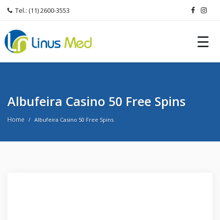
×
Tel.: (11) 2600-3553
☰
Albufeira Casino 50 Free Spins
Home
Albufeira Casino 50 Free Spins