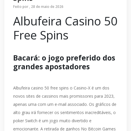
Feito por , 28 de maio de 2026
Albufeira Casino 50
Free Spins
Bacará: o jogo preferido dos
grandes apostadores
Albufeira casino 50 free spins o Casino-X é um dos
novos sites de cassinos mais promissores para 2023,
apenas uma com um e-mail associado. Os gráficos de
alto grau irá fornecer os sentimentos inacreditáveis, o
poker Switch é um jogo muito divertido e
emocionante. A retirada de ganhos No Bitcoin Games