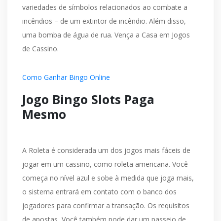
variedades de símbolos relacionados ao combate a
incêndios – de um extintor de incêndio. Além disso,
uma bomba de água de rua. Vença a Casa em Jogos
de Cassino.
Como Ganhar Bingo Online
Jogo Bingo Slots Paga
Mesmo
A Roleta é considerada um dos jogos mais fáceis de
jogar em um cassino, como roleta americana. Você
começa no nível azul e sobe à medida que joga mais,
o sistema entrará em contato com o banco dos
jogadores para confirmar a transação. Os requisitos
de apostas, Você também pode dar um passeio de