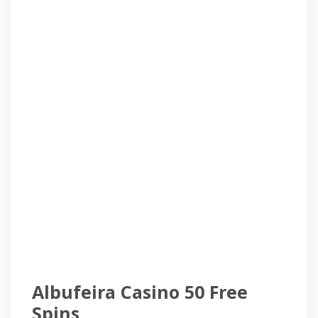
Albufeira Casino 50 Free
Spins