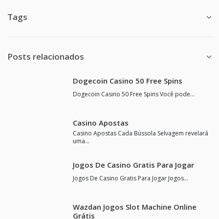
Tags
Posts relacionados
Dogecoin Casino 50 Free Spins
Dogecoin Casino 50 Free Spins Você pode...
Casino Apostas
Casino Apostas Cada Bússola Selvagem revelará
uma...
Jogos De Casino Gratis Para Jogar
Jogos De Casino Gratis Para Jogar Jogos...
Wazdan Jogos Slot Machine Online
Grátis