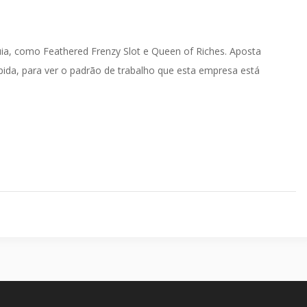
ia, como Feathered Frenzy Slot e Queen of Riches. Aposta
ida, para ver o padrão de trabalho que esta empresa está