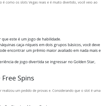
o é como os slots Vegas reais e é muito divertido, você veio ao
 que este é um jogo de habilidade.
s máquinas caça-níqueis em dois grupos básicos, você deve
ode encontrar um prêmio maior avaliado em nada mais e
iência de jogo divertida se ingressar no Golden Star,
 Free Spins
r realizou um pedido de provas e. Considerando que o slot é uma