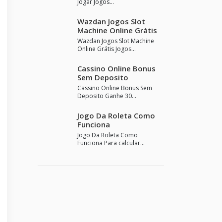
Jogar Jogos...
Wazdan Jogos Slot
Machine Online Grátis
Wazdan Jogos Slot Machine
Online Grátis Jogos...
Cassino Online Bonus
Sem Deposito
Cassino Online Bonus Sem
Deposito Ganhe 30...
Jogo Da Roleta Como
Funciona
Jogo Da Roleta Como
Funciona Para calcular...