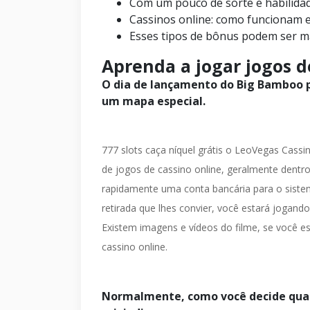
Com um pouco de sorte e habilida
Cassinos online: como funcionam e
Esses tipos de bônus podem ser ma
Aprenda a jogar jogos d
O dia de lançamento do Big Bamboo po
um mapa especial.
777 slots caça níquel grátis o LeoVegas Cass
de jogos de cassino online, geralmente dentr
rapidamente uma conta bancária para o siste
retirada que lhes convier, você estará jogand
Existem imagens e vídeos do filme, se você 
cassino online.
Normalmente, como você decide qual