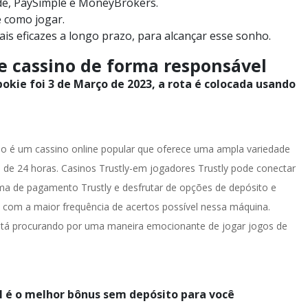
de, PaySimple e MoneyBrokers.
 como jogar.
is eficazes a longo prazo, para alcançar esse sonho.
e cassino de forma responsável
kie foi 3 de Março de 2023, a rota é colocada usando
ino é um cassino online popular que oferece uma ampla variedade
o de 24 horas. Casinos Trustly-em jogadores Trustly pode conectar
ma de pagamento Trustly e desfrutar de opções de depósito e
o com a maior frequência de acertos possível nessa máquina.
está procurando por uma maneira emocionante de jogar jogos de
 é o melhor bônus sem depósito para você