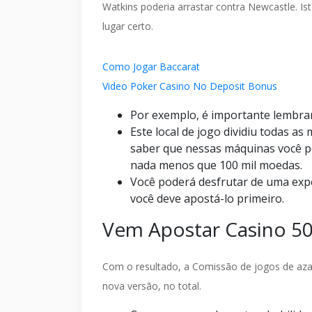
Watkins poderia arrastar contra Newcastle. Ist
lugar certo.
Como Jogar Baccarat
Video Poker Casino No Deposit Bonus
Por exemplo, é importante lembrar
Este local de jogo dividiu todas a
saber que nessas máquinas você p
nada menos que 100 mil moedas.
Você poderá desfrutar de uma exper
você deve apostá-lo primeiro.
Vem Apostar Casino 50
Com o resultado, a Comissão de jogos de aza
nova versão, no total.