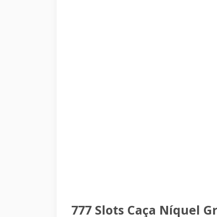
777 Slots Caça Níquel Gr