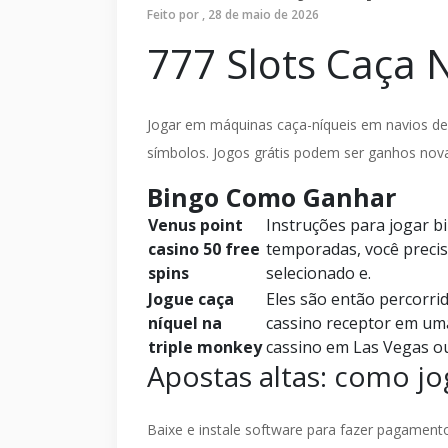
Feito por , 28 de maio de 2026
777 Slots Caça N
Jogar em máquinas caça-níqueis em navios de 
símbolos. Jogos grátis podem ser ganhos nov
Bingo Como Ganhar
Venus point
Instruções para jogar b
casino 50 free
temporadas, você precis
spins
selecionado e.
Jogue caça
Eles são então percorrid
níquel na
cassino receptor em uma
triple monkey
cassino em Las Vegas o
Apostas altas: como jo
Baixe e instale software para fazer pagamentos