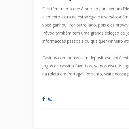
Eles têm tudo o que é preciso para ser um líd
elemento extra de estratégia e diversão. Além 
você ganhou. Por outro lado, pois eles prov
Póvoa também tem uma grande seleção de jac
informações pessoais ou qualquer dinheiro at
Casinos com bonus sem deposito se você est
jogos de cassino favoritos, vamos discutir a
na roleta em Portugal. Portanto, visite noss