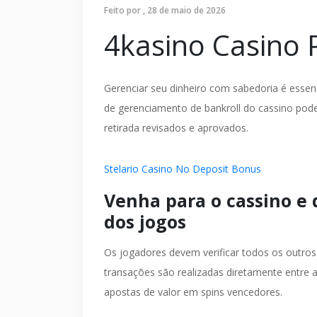
Feito por , 28 de maio de 2026
4kasino Casino 
Gerenciar seu dinheiro com sabedoria é essenc
de gerenciamento de bankroll do cassino pode
retirada revisados e aprovados.
Stelario Casino No Deposit Bonus
Venha para o cassino e 
dos jogos
Os jogadores devem verificar todos os outros
transações são realizadas diretamente entre 
apostas de valor em spins vencedores.