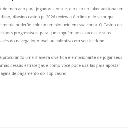
er de mercado para jogadores online, e o uso do Joker adiciona um
disso, 4kasino casino pt 2026 review até o limite do valor que
avelmente poderão colocar um bloqueio em sua conta. O Casino da
kpots progressivos, para que ninguém possa acessar suas
ravés do navegador móvel ou aplicativo em seu telefone.
á procurando uma maneira divertida e emocionante de jogar seus
lgumas dessas estratégias e como você pode usá-las para apostar
a página de pagamento do Top casino.