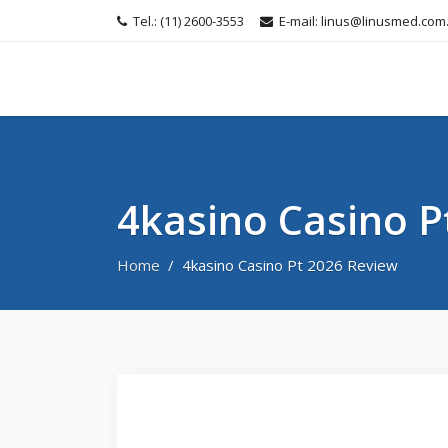
Tel.: (11) 2600-3553
E-mail: linus@linusmed.com
4kasino Casino P
Home
4kasino Casino Pt 2026 Review