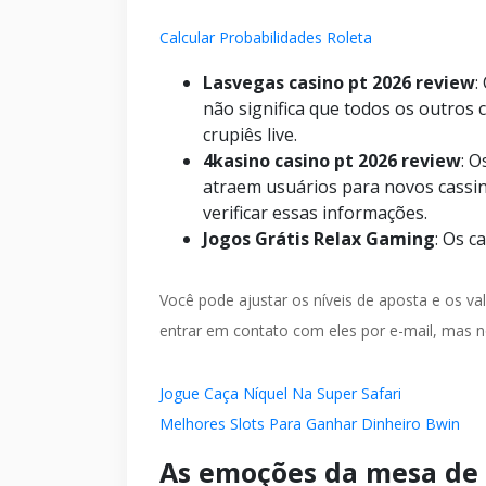
Calcular Probabilidades Roleta
Lasvegas casino pt 2026 review
:
não significa que todos os outros 
crupiês live.
4kasino casino pt 2026 review
: 
atraem usuários para novos cassin
verificar essas informações.
Jogos Grátis Relax Gaming
: Os c
Você pode ajustar os níveis de aposta e os v
entrar em contato com eles por e-mail, mas no
Jogue Caça Níquel Na Super Safari
Melhores Slots Para Ganhar Dinheiro Bwin
As emoções da mesa de 