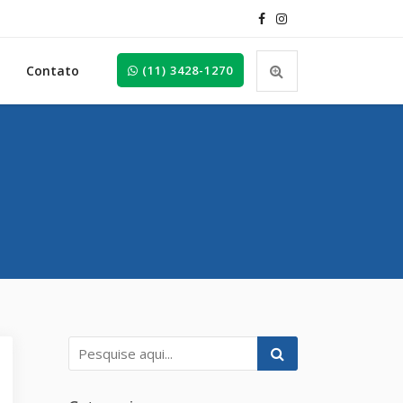
×
Contato
(11) 3428-1270