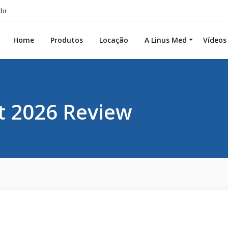
.br
Home
Produtos
Locação
A Linus Med
Vídeos
t 2026 Review