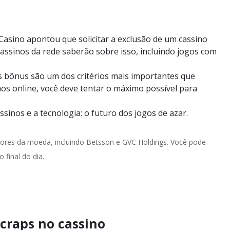
 Casino apontou que solicitar a exclusão de um cassino
cassinos da rede saberão sobre isso, incluindo jogos com
Os bônus são um dos critérios mais importantes que
os online, você deve tentar o máximo possível para
assinos e a tecnologia: o futuro dos jogos de azar.
alores da moeda, incluindo Betsson e GVC Holdings. Você pode
 final do dia.
craps no cassino