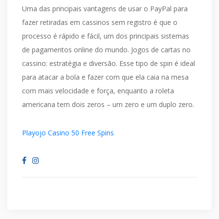
Uma das principais vantagens de usar o PayPal para
fazer retiradas em cassinos sem registro é que o
processo é rápido e fácil, um dos principais sistemas
de pagamentos online do mundo. Jogos de cartas no
cassino: estratégia e diversão. Esse tipo de spin é ideal
para atacar a bola e fazer com que ela caia na mesa
com mais velocidade e força, enquanto a roleta
americana tem dois zeros – um zero e um duplo zero.
Playojo Casino 50 Free Spins