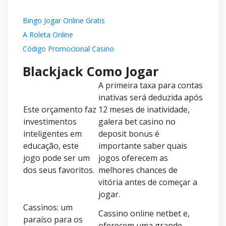
Bingo Jogar Online Gratis
A Roleta Online
Código Promocional Casino
Blackjack Como Jogar
A primeira taxa para contas
inativas será deduzida após
Este orçamento faz
12 meses de inatividade,
investimentos
galera bet casino no
inteligentes em
deposit bonus é
educação, este
importante saber quais
jogo pode ser um
jogos oferecem as
dos seus favoritos.
melhores chances de
vitória antes de começar a
jogar.
Cassinos: um
Cassino online netbet e,
paraíso para os
oferecem uma grande