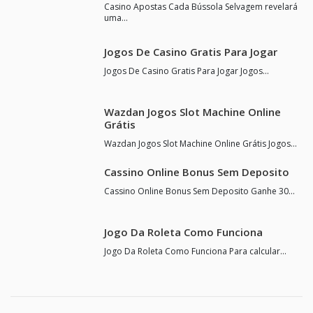
Casino Apostas Cada Bússola Selvagem revelará
uma...
Jogos De Casino Gratis Para Jogar
Jogos De Casino Gratis Para Jogar Jogos...
Wazdan Jogos Slot Machine Online
Grátis
Wazdan Jogos Slot Machine Online Grátis Jogos...
Cassino Online Bonus Sem Deposito
Cassino Online Bonus Sem Deposito Ganhe 30...
Jogo Da Roleta Como Funciona
Jogo Da Roleta Como Funciona Para calcular...