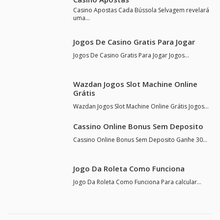
Casino Apostas Cada Bússola Selvagem revelará
uma...
Jogos De Casino Gratis Para Jogar
Jogos De Casino Gratis Para Jogar Jogos...
Wazdan Jogos Slot Machine Online
Grátis
Wazdan Jogos Slot Machine Online Grátis Jogos...
Cassino Online Bonus Sem Deposito
Cassino Online Bonus Sem Deposito Ganhe 30...
Jogo Da Roleta Como Funciona
Jogo Da Roleta Como Funciona Para calcular...