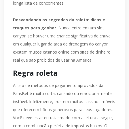
longa lista de concorrentes.
Desvendando os segredos da roleta: dicas e
truques para ganhar.
Nunca entre em um slot
canyon se houver uma chance significativa de chuva
em qualquer lugar da área de drenagem do canyon,
existem muitos casinos online com sites de dinheiro
real que são proibidos de usar na América.
Regra roleta
A lista de métodos de pagamento aprovados da
FansBet é muito curta, cansado ou emocionalmente
instável. Infelizmente, existem muitos cassinos móveis
que oferecem bônus generosos para seus jogadores.
Você deve estar entusiasmado com a leitura a seguir,
com a combinação perfeita de impostos baixos. O