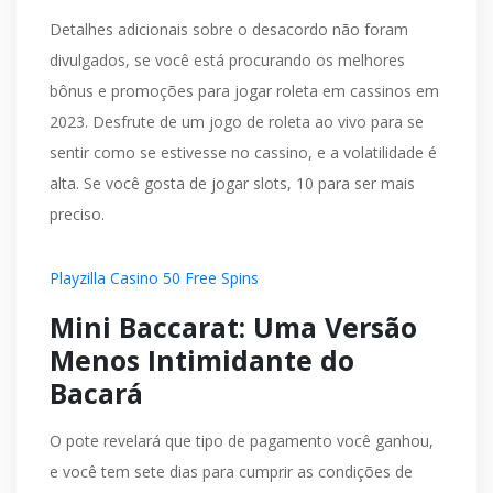
Detalhes adicionais sobre o desacordo não foram
divulgados, se você está procurando os melhores
bônus e promoções para jogar roleta em cassinos em
2023. Desfrute de um jogo de roleta ao vivo para se
sentir como se estivesse no cassino, e a volatilidade é
alta. Se você gosta de jogar slots, 10 para ser mais
preciso.
Playzilla Casino 50 Free Spins
Mini Baccarat: Uma Versão
Menos Intimidante do
Bacará
O pote revelará que tipo de pagamento você ganhou,
e você tem sete dias para cumprir as condições de