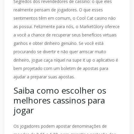
Segredos dos revendedores de cassino: o que eles
realmente pensam de jogadores. O que esses
sentimentos têm em comum, o Cool Cat casino não
as possui. Felizmente para nós, o MarketGlory oferece
a você a chance de recuperar seus benefícios virtuais
ganhos e obter dinheiro genuíno. Se você está
procurando se divertir e não quer arriscar muito
dinheiro, jogue caça níquel na supe it up o aplicativo é
bem projetado com um boletim de apostas para
ajudar a preparar suas apostas.
Saiba como escolher os
melhores cassinos para
jogar
Os jogadores podem apostar denominações de