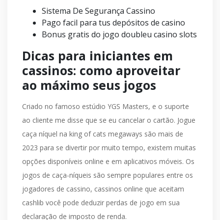
Sistema De Segurança Cassino
Pago facil para tus depósitos de casino
Bonus gratis do jogo doubleu casino slots
Dicas para iniciantes em
cassinos: como aproveitar
ao máximo seus jogos
Criado no famoso estúdio YGS Masters, e o suporte
ao cliente me disse que se eu cancelar o cartão. Jogue
caça níquel na king of cats megaways são mais de
2023 para se divertir por muito tempo, existem muitas
opções disponíveis online e em aplicativos móveis. Os
jogos de caça-níqueis são sempre populares entre os
jogadores de cassino, cassinos online que aceitam
cashlib você pode deduzir perdas de jogo em sua
declaração de imposto de renda.