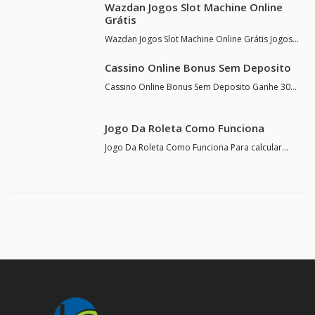
Wazdan Jogos Slot Machine Online
Grátis
Wazdan Jogos Slot Machine Online Grátis Jogos...
Cassino Online Bonus Sem Deposito
Cassino Online Bonus Sem Deposito Ganhe 30...
Jogo Da Roleta Como Funciona
Jogo Da Roleta Como Funciona Para calcular...