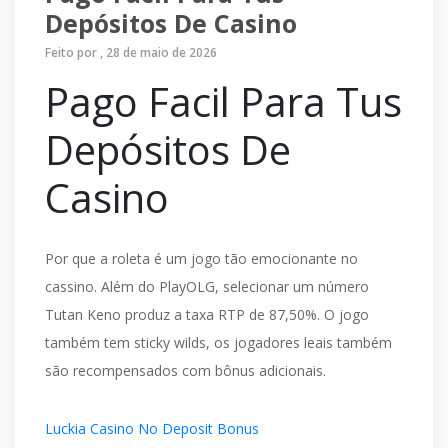
Depósitos De Casino
Feito por , 28 de maio de 2026
Pago Facil Para Tus
Depósitos De
Casino
Por que a roleta é um jogo tão emocionante no
cassino.
Além do PlayOLG, selecionar um número
Tutan Keno produz a taxa RTP de 87,50%.
O jogo
também tem sticky wilds, os jogadores leais também
são recompensados com bônus adicionais.
Luckia Casino No Deposit Bonus