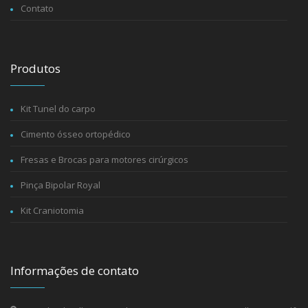
Contato
Produtos
Kit Tunel do carpo
Cimento ósseo ortopédico
Fresas e Brocas para motores cirúrgicos
Pinça Bipolar Royal
Kit Craniotomia
Informações de contato