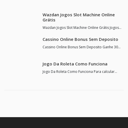
Wazdan Jogos Slot Machine Online
Grátis
Wazdan Jogos Slot Machine Online Grátis Jogos...
Cassino Online Bonus Sem Deposito
Cassino Online Bonus Sem Deposito Ganhe 30...
Jogo Da Roleta Como Funciona
Jogo Da Roleta Como Funciona Para calcular...