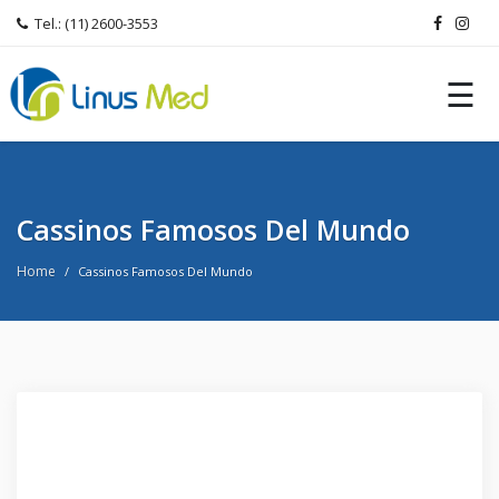
×
Tel.: (11) 2600-3553
☰
Cassinos Famosos Del Mundo
Home
Cassinos Famosos Del Mundo