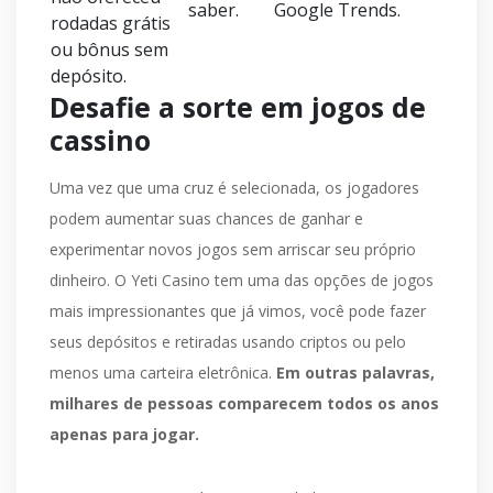
saber.
Google Trends.
rodadas grátis
ou bônus sem
depósito.
Desafie a sorte em jogos de
cassino
Uma vez que uma cruz é selecionada, os jogadores
podem aumentar suas chances de ganhar e
experimentar novos jogos sem arriscar seu próprio
dinheiro. O Yeti Casino tem uma das opções de jogos
mais impressionantes que já vimos, você pode fazer
seus depósitos e retiradas usando criptos ou pelo
menos uma carteira eletrônica.
Em outras palavras,
milhares de pessoas comparecem todos os anos
apenas para jogar.