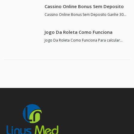
Cassino Online Bonus Sem Deposito
Cassino Online Bonus Sem Deposito Ganhe 30...
Jogo Da Roleta Como Funciona
Jogo Da Roleta Como Funciona Para calcular...