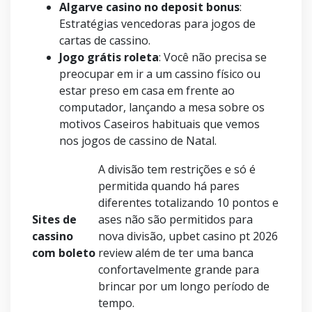
Algarve casino no deposit bonus
:
Estratégias vencedoras para jogos de
cartas de cassino.
Jogo grátis roleta
: Você não precisa se
preocupar em ir a um cassino físico ou
estar preso em casa em frente ao
computador, lançando a mesa sobre os
motivos Caseiros habituais que vemos
nos jogos de cassino de Natal.
A divisão tem restrições e só é
permitida quando há pares
diferentes totalizando 10 pontos e
Sites de
ases não são permitidos para
cassino
nova divisão, upbet casino pt 2026
com boleto
review além de ter uma banca
confortavelmente grande para
brincar por um longo período de
tempo.