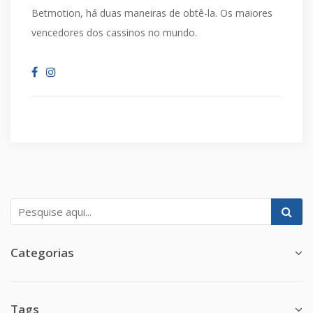
Betmotion, há duas maneiras de obtê-la. Os maiores
vencedores dos cassinos no mundo.
Categorias
Tags