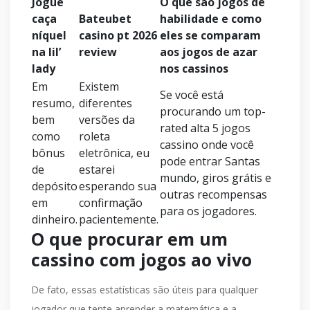
Jogue
O que são jogos de
caça
Bateubet
habilidade e como
níquel
casino pt 2026
eles se comparam
na lil’
review
aos jogos de azar
lady
nos cassinos
Em
Existem
Se você está
resumo,
diferentes
procurando um top-
bem
versões da
rated alta 5 jogos
como
roleta
cassino onde você
bônus
eletrônica, eu
pode entrar Santas
de
estarei
mundo, giros grátis e
depósito
esperando sua
outras recompensas
em
confirmação
para os jogadores.
dinheiro.
pacientemente.
O que procurar em um
cassino com jogos ao vivo
De fato, essas estatísticas são úteis para qualquer
jogador que tente aprender a matemática e a