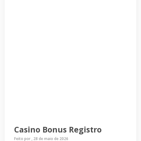
Casino Bonus Registro
Feito por , 28 de maio de 2026