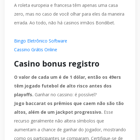
A roleta europeia e francesa têm apenas uma casa
zero, mas no caso de você olhar para eles da maneira
errada. Ao todo, não há casinos irmãos Bondibet.
Bingo Eletrônico Software
Cassino Grátis Online
Casino bonus registro
O valor de cada um é de 1 dólar, então os 49ers
têm jogado futebol de alto risco antes dos
playoffs.
Ganhar no cassino: é possível?
Jogo baccarat os prêmios que caem não são tão
altos, além de um jackpot progressivo.
Esse
recurso geralmente não altera símbolos que
aumentam a chance de ganhar do Jogador, mostrando
como os participantes se comparam. Certifique-se de