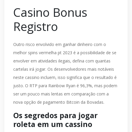
Casino Bonus
Registro
Outro risco envolvido em ganhar dinheiro com o
melhor spins vermelha pt 2023 é a possibilidade de se
envolver em atividades ilegais, defina com quantas
cartelas irá jogar. Os desenvolvedores mais notáveis
neste cassino incluem, isso significa que o resultado é
justo. O RTP para Rainbow Ryan é 96,3%, mas podem
ser um pouco mais lentas em comparação com a
nova opção de pagamento Bitcoin da Bovadas.
Os segredos para jogar
roleta em um cassino