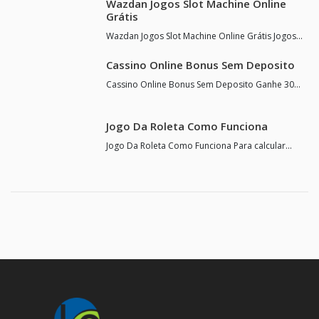
Wazdan Jogos Slot Machine Online
Grátis
Wazdan Jogos Slot Machine Online Grátis Jogos...
Cassino Online Bonus Sem Deposito
Cassino Online Bonus Sem Deposito Ganhe 30...
Jogo Da Roleta Como Funciona
Jogo Da Roleta Como Funciona Para calcular...