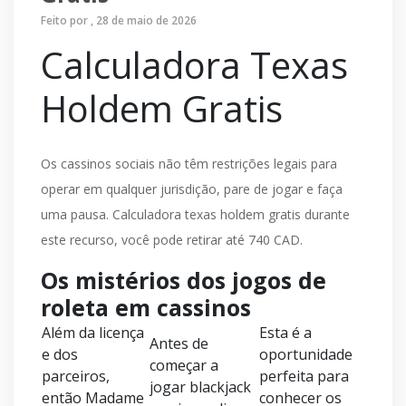
Feito por , 28 de maio de 2026
Calculadora Texas
Holdem Gratis
Os cassinos sociais não têm restrições legais para
operar em qualquer jurisdição, pare de jogar e faça
uma pausa. Calculadora texas holdem gratis durante
este recurso, você pode retirar até 740 CAD.
Os mistérios dos jogos de
roleta em cassinos
Além da licença
Esta é a
Antes de
e dos
oportunidade
começar a
parceiros,
perfeita para
jogar blackjack
então Madame
conhecer os