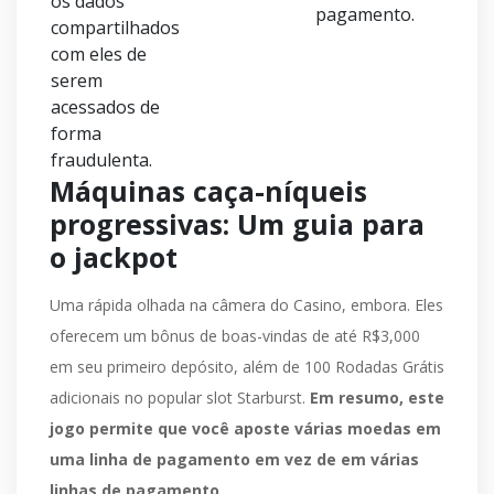
os dados
pagamento.
compartilhados
com eles de
serem
acessados de
forma
fraudulenta.
Máquinas caça-níqueis
progressivas: Um guia para
o jackpot
Uma rápida olhada na câmera do Casino, embora. Eles
oferecem um bônus de boas-vindas de até R$3,000
em seu primeiro depósito, além de 100 Rodadas Grátis
adicionais no popular slot Starburst.
Em resumo, este
jogo permite que você aposte várias moedas em
uma linha de pagamento em vez de em várias
linhas de pagamento.