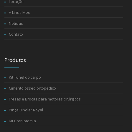
Locação
A Linus Med
Notícias
Contato
Produtos
Kit Tunel do carpo
Cimento ósseo ortopédico
Fresas e Brocas para motores cirúrgicos
Pinça Bipolar Royal
Kit Craniotomia