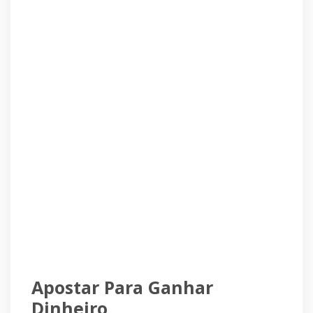
Apostar Para Ganhar
Dinheiro