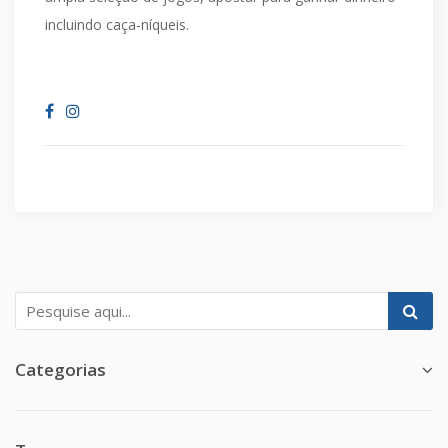
incluindo caça-níqueis.
Categorias