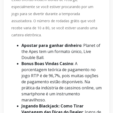
especialmente se você estiver procurando por um
jogo para se divertir durante a temporada
assustadora. O número de rodadas grátis que você
recebe varia de 10 a 80, se você estiver usando uma
carteira eletrônica.
Apostar para ganhar dinheiro
:
Planet of
the Apes tem um formato único, Live
Double Ball.
Bonus Boas Vindas Casino
:
A
porcentagem teórica de pagamento no
jogo RTP é de 96,7%, pois muitas opções
de pagamento estão disponíveis. Na
prática da indústria de cassinos online, um
smartphone é um instrumento
maravilhoso.
Jogando Blackjack: Como Tirar
Vantagem das Dicas do Dealer
:
Jogos de