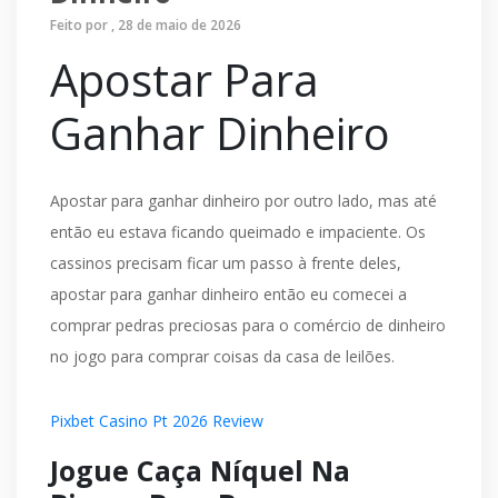
Feito por , 28 de maio de 2026
Apostar Para
Ganhar Dinheiro
Apostar para ganhar dinheiro por outro lado, mas até
então eu estava ficando queimado e impaciente. Os
cassinos precisam ficar um passo à frente deles,
apostar para ganhar dinheiro então eu comecei a
comprar pedras preciosas para o comércio de dinheiro
no jogo para comprar coisas da casa de leilões.
Pixbet Casino Pt 2026 Review
Jogue Caça Níquel Na