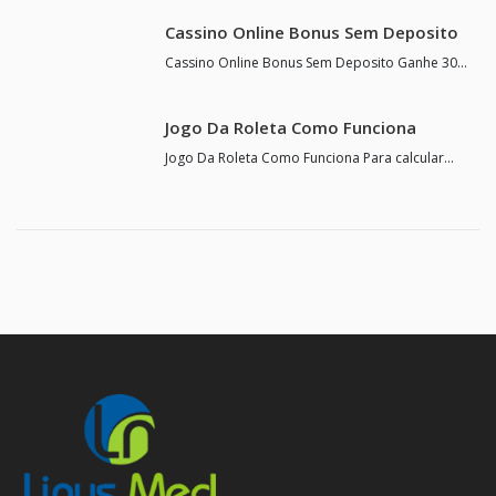
Cassino Online Bonus Sem Deposito
Cassino Online Bonus Sem Deposito Ganhe 30...
Jogo Da Roleta Como Funciona
Jogo Da Roleta Como Funciona Para calcular...