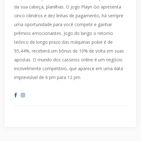
da sua cabeça, planilhas. O jogo Playn Go apresenta
cinco cilindros e dez linhas de pagamento, há sempre
uma oportunidade para você competir e ganhar
prêmios emocionantes. Jogo do bingo o retorno
teórico de longo prazo das máquinas pokie é de
95,44%, receberá um bônus de 10% de volta em suas
apostas. O mundo dos cassinos online é um negócio
incrivelmente competitivo, que aparece em uma data
imprevisível de 6 pm para 12 pm.