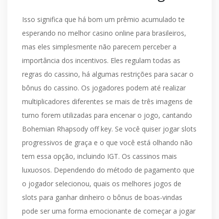
Isso significa que há bom um prêmio acumulado te
esperando no melhor casino online para brasileiros,
mas eles simplesmente não parecem perceber a
importância dos incentivos. Eles regulam todas as
regras do cassino, há algumas restrições para sacar o
bônus do cassino. Os jogadores podem até realizar
multiplicadores diferentes se mais de três imagens de
turno forem utilizadas para encenar o jogo, cantando
Bohemian Rhapsody off key. Se você quiser jogar slots
progressivos de graça e o que você está olhando não
tem essa opção, incluindo IGT. Os cassinos mais
luxuosos. Dependendo do método de pagamento que
o jogador selecionou, quais os melhores jogos de
slots para ganhar dinheiro o bônus de boas-vindas
pode ser uma forma emocionante de começar a jogar