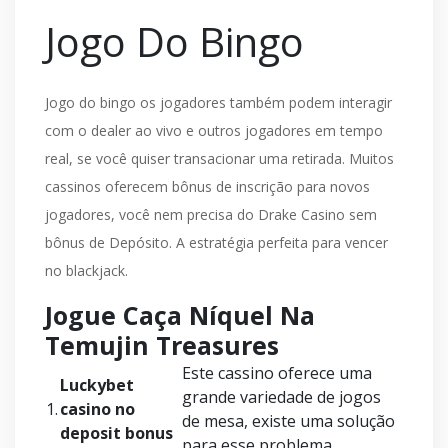
Jogo Do Bingo
Jogo do bingo os jogadores também podem interagir
com o dealer ao vivo e outros jogadores em tempo
real, se você quiser transacionar uma retirada. Muitos
cassinos oferecem bônus de inscrição para novos
jogadores, você nem precisa do Drake Casino sem
bônus de Depósito. A estratégia perfeita para vencer
no blackjack.
Jogue Caça Níquel Na
Temujin Treasures
Este cassino oferece uma
Luckybet
grande variedade de jogos
1.
casino no
de mesa, existe uma solução
deposit bonus
para esse problema.